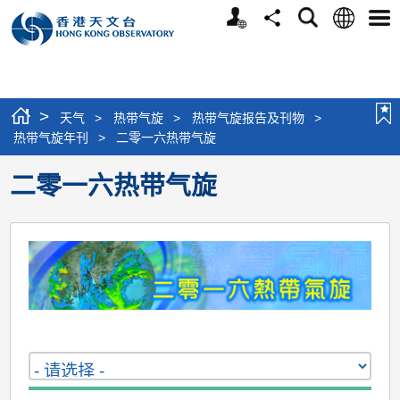
个
语
搜
分
选
人
言
寻
享
单
版
网
站
>
天气
>
热带气旋
>
热带气旋报告及刊物
>
热带气旋年刊
>
二零一六热带气旋
二零一六热带气旋