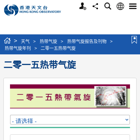
个
语
搜
分
选
人
言
寻
享
单
版
网
站
>
天气
>
热带气旋
>
热带气旋报告及刊物
>
热带气旋年刊
>
二零一五热带气旋
二零一五热带气旋