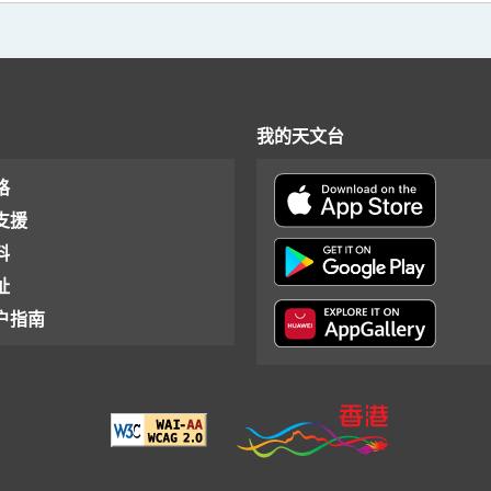
我的天文台
格
支援
料
址
户指南