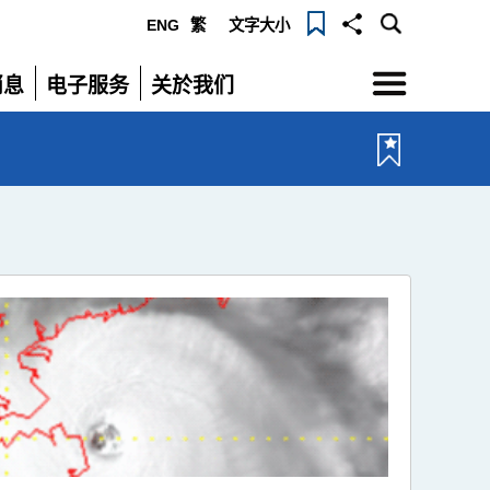
ENG
繁
文字大小
选
消息
电子服务
关於我们
单
展
展
开
开