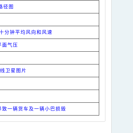
路径图
的十分钟平均风向和风速
平面气压
外线卫星图片
导致一辆货车及一辆小巴损毁