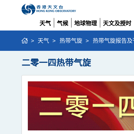
天气
气候
地球物理
天文及授时
展
展
展
展
开
开
开
开
>
天气
>
热带气旋
>
热带气旋报告及
二零一四热带气旋