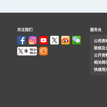
关注我们
服务台
公用表
联络及
M5.0+
M6.0+
公开资
相关网
快速用