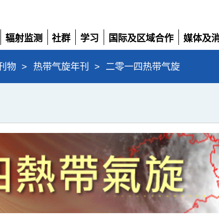
辐射监测
社群
学习
国际及区域合作
媒体及
展
展
展
展
展
开
开
开
开
开
刊物
>
热带气旋年刊
>
二零一四热带气旋