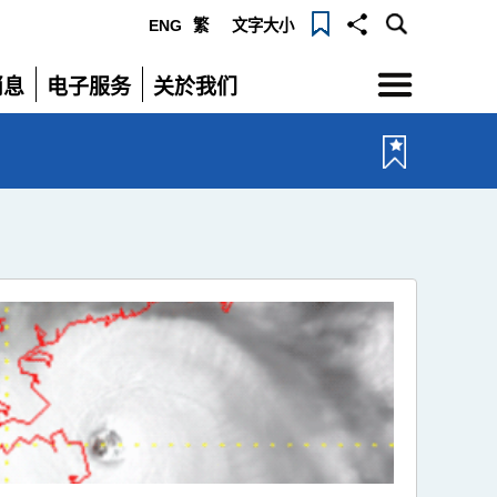
ENG
繁
文字大小
选
消息
电子服务
关於我们
单
展
展
开
开