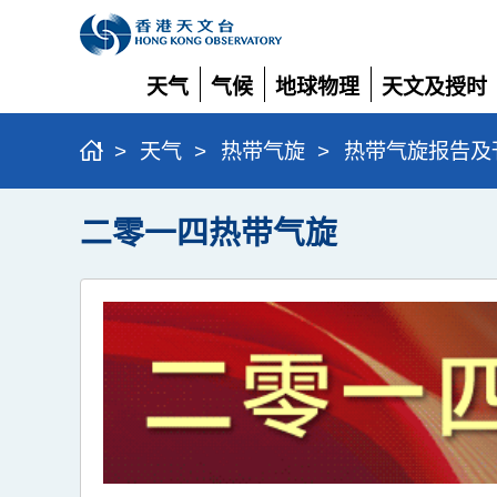
天气
气候
地球物理
天文及授时
展
展
展
展
开
开
开
开
>
天气
>
热带气旋
>
热带气旋报告及
二零一四热带气旋