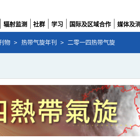
辐射监测
社群
学习
国际及区域合作
媒体及
展
展
展
展
展
开
开
开
开
开
刊物
>
热带气旋年刊
>
二零一四热带气旋