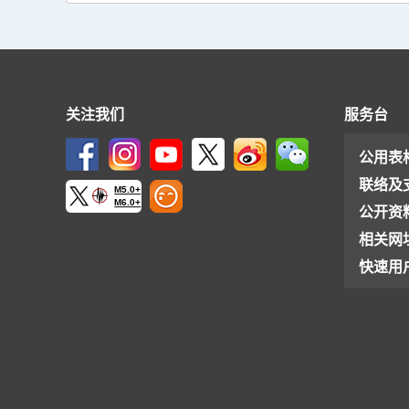
关注我们
服务台
公用表
联络及
M5.0+
M6.0+
公开资
相关网
快速用