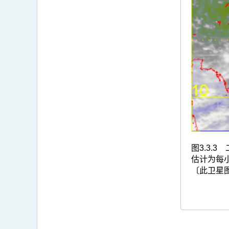
图3.3
估计为每小
〔此卫星