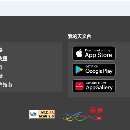
我的天文台
格
支援
料
址
户指南