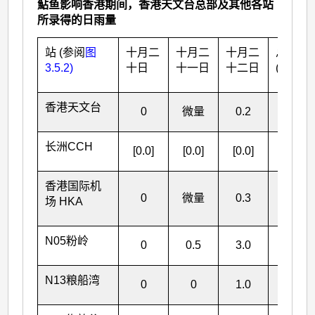
鮎鱼影响香港期间，香港天文台总部及其他各站
所录得的日雨量
站 (参阅
图
十月二
十月二
十月二
总雨量
3.5.2)
十日
十一日
十二日
(毫米)
香港天文台
0
微量
0.2
0.2
长洲CCH
[0.0]
[0.0]
[0.0]
[0.0]
香港国际机
0
微量
0.3
0.3
场 HKA
N05粉岭
0
0.5
3.0
3.5
N13粮船湾
0
0
1.0
1.0