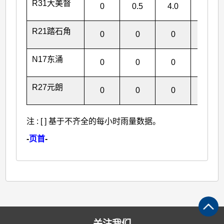
R31大美督
0
0.5
4.0
4.5
R21踏石角
0
0
0
0
N17东涌
0
0
0
0
R27元朗
0
0
0
0
注 : [ ] 基于不齐全的每小时雨量数据。
-
页首
-
关注我们