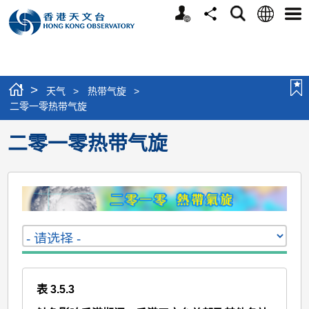
个
语
搜
分
选
人
言
寻
享
单
版
网
站
>
天气
>
热带气旋
>
二零一零热带气旋
二零一零热带气旋
表 3.5.3