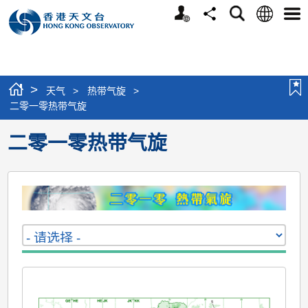
个
语
搜
分
选
人
言
寻
享
单
版
网
站
>
天气
>
热带气旋
>
二零一零热带气旋
二零一零热带气旋