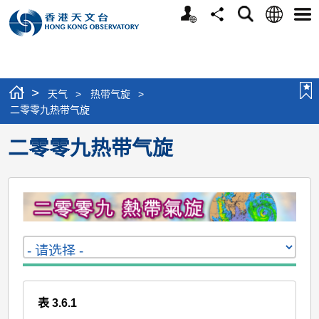
个
语
搜
分
选
人
言
寻
享
单
版
网
站
>
天气
>
热带气旋
>
二零零九热带气旋
二零零九热带气旋
表 3.6.1