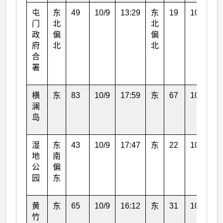
屯
东
49
10/9
13:29
东
19
10/9
1
门
北
北
政
偏
偏
府
北
北
合
署
横
东
83
10/9
17:59
东
67
10/9
1
澜
岛
湿
东
43
10/9
17:47
东
22
10/9
1
地
南
公
偏
园
东
黄
东
65
10/9
16:12
东
31
10/9
2
竹