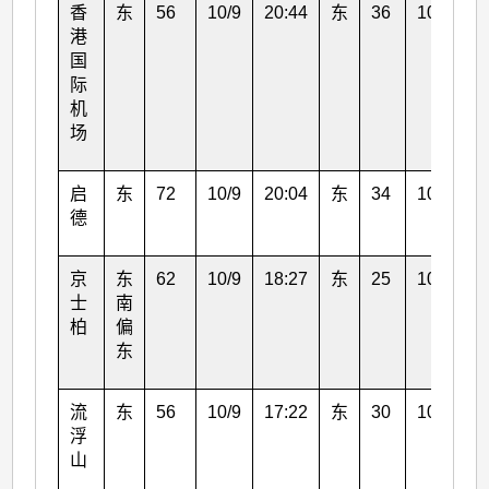
香
东
56
10/9
20:44
东
36
10/9
2
港
国
际
机
场
启
东
72
10/9
20:04
东
34
10/9
1
德
京
东
62
10/9
18:27
东
25
10/9
2
士
南
柏
偏
东
流
东
56
10/9
17:22
东
30
10/9
1
浮
山