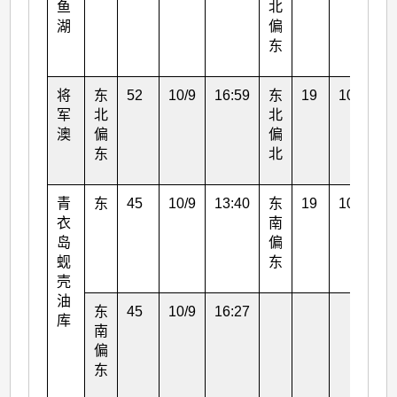
鱼
北
湖
偏
东
将
东
52
10/9
16:59
东
19
10/9
1
军
北
北
澳
偏
偏
东
北
青
东
45
10/9
13:40
东
19
10/9
1
衣
南
岛
偏
蚬
东
壳
油
东
45
10/9
16:27
库
南
偏
东