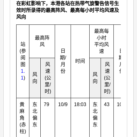
在彩虹影响下，本港各站在热带气旋警告信号生
效时所录得的最高阵风、最高每小时平均风速及
风向
最高每
最高阵
小时
站
风
平均风
(参
日
日
速
阅
期/
期/
时间
图
风
月
风
月
1.
速
份
速
份
风
风
1
)
(公
(公
向
向
里/
里/
时)
时)
黄
东
79
10/9
18:03
东
43
10/9
2
麻
北
北
角
偏
偏
(赤
东
东
柱)