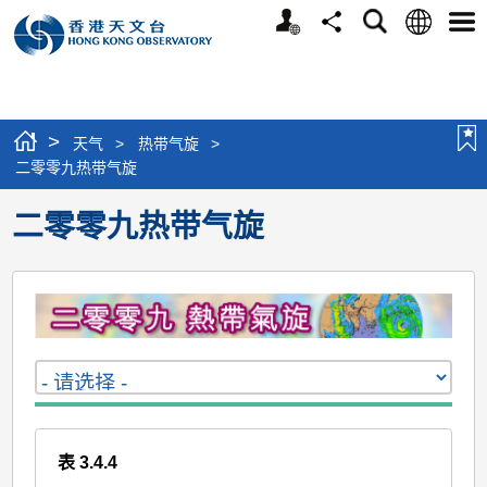
个
语
搜
分
选
人
言
寻
享
单
版
网
站
>
天气
>
热带气旋
>
二零零九热带气旋
二零零九热带气旋
表 3.4.4