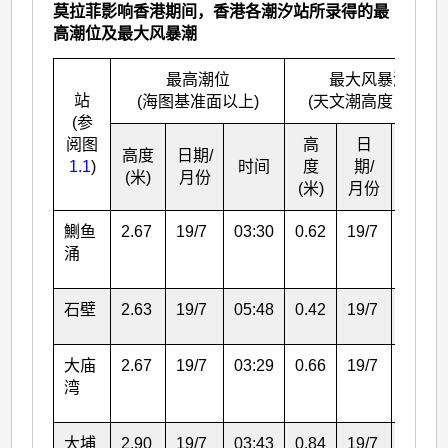
莫拉菲影响香港期间，香港各潮汐站所录得的最
高潮位及最大风暴潮
最高潮位
最大风暴潮
站
(海图基准面以上)
(天文潮高度以上)
(参
阅图
高
日
高度
日期/
1.1
)
时间
度
期/
时间
(米)
月份
(米)
月份
鰂鱼
2.67
19/7
03:30
0.62
19/7
03:30
涌
石壁
2.63
19/7
05:48
0.42
19/7
03:26
大庙
2.67
19/7
03:29
0.66
19/7
03:29
湾
大埔
2.90
19/7
03:43
0.84
19/7
03:48