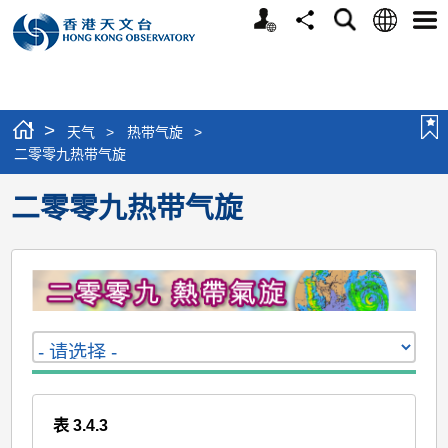
个
语
搜
分
选
人
言
寻
享
单
版
网
站
>
天气
>
热带气旋
>
二零零九热带气旋
二零零九热带气旋
表 3.4.3