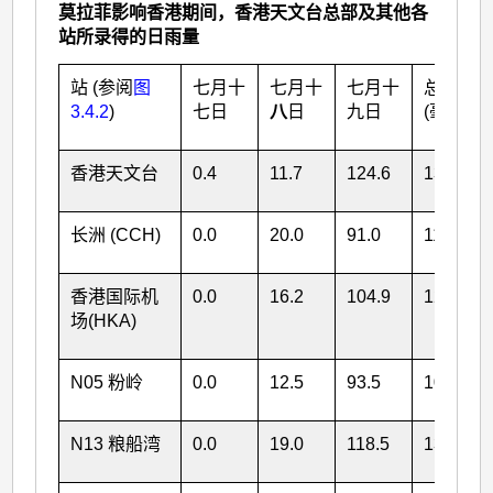
莫拉菲影响香港期间，香港天文台总部及其他各
站所录得的日雨量
站 (参阅
图
七月十
七月十
七月十
总雨量
3.4.2
)
七日
八
日
九日
(毫米)
香港天文台
0.4
11.7
124.6
136.7
长洲 (CCH)
0.0
20.0
91.0
111.0
香港国际机
0.0
16.2
104.9
121.1
场(HKA)
N05 粉岭
0.0
12.5
93.5
106.0
N13 粮船湾
0.0
19.0
118.5
137.5