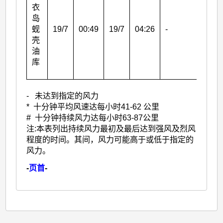
衣
岛
蚬
19/7
00:49
19/7
04:26
-
壳
油
库
- 未达到指定的风力
* 十分钟平均风速达每小时41-62 公里
# 十分钟持续风力达每小时63-87公里
注:本表列出持续风力最初及最后达到强风及烈风
程度的时间。其间，风力可能高于或低于指定的
风力。
-
页首
-