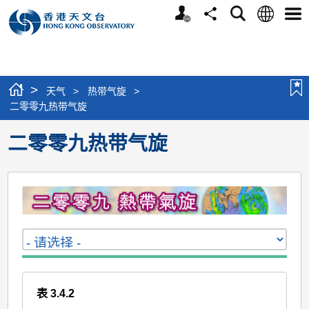
个
语
搜
分
选
人
言
寻
享
单
版
网
站
>
天气
>
热带气旋
>
二零零九热带气旋
二零零九热带气旋
表 3.4.2