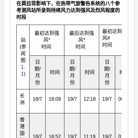
在莫拉菲影响下，在热带气旋警告系统的八个参
考测风站所录到持续风力达到强风及烈风程度的
时段
最初达到烈
最初达到强
最后达到强
风#
站
风*
风*
时间
(参
时间
时间
阅
图
日
日
日
1.
期/
期/
期/
时间
时间
时间
1
)
月
月
月
份
份
份
长
18/7
16:09
19/7
12:18
19/7
00:30
洲
香
港
国
18/7
16:52
19/7
11:19
19/7
01:26