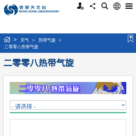
个
语
搜
分
选
人
言
寻
享
单
版
网
站
>
天气
>
热带气旋
>
二零零八热带气旋
二零零八热带气旋