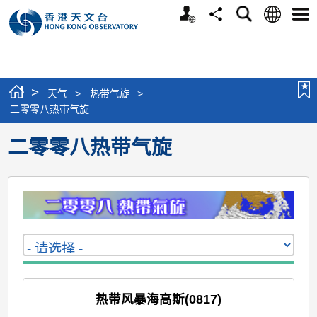
个
语
搜
分
选
人
言
寻
享
单
版
网
站
>
天气
>
热带气旋
>
二零零八热带气旋
二零零八热带气旋
热带风暴海高斯(0817)