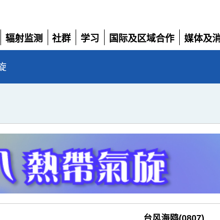
辐射监测
社群
学习
国际及区域合作
媒体及
展
展
展
展
展
开
开
开
开
开
旋
台风海鸥(0807)