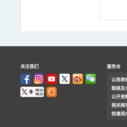
关注我们
服务台
公用表
联络及
M5.0+
M6.0+
公开资
相关网
快速用