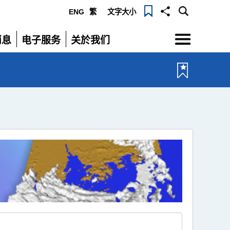
ENG
繁
文字大小
选
消息
电子服务
关於我们
单
展
展
开
开