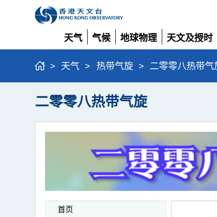
天气
气候
地球物理
天文及授时
展
展
展
展
开
开
开
开
>
天气
>
热带气旋
>
二零零八热带气
二零零八热带气旋
首页