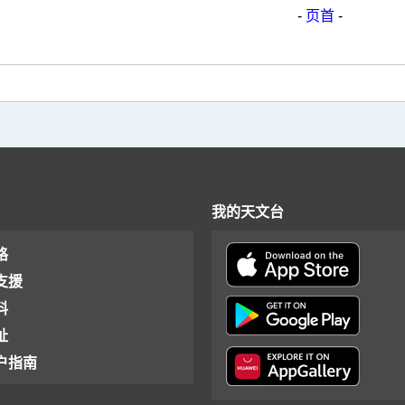
-
页首
-
我的天文台
格
支援
料
址
户指南