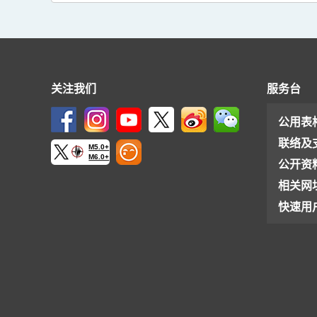
关注我们
服务台
公用表
联络及
M5.0+
M6.0+
公开资
相关网
快速用