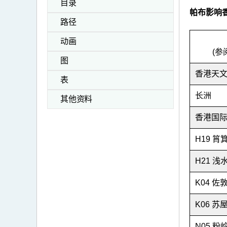
目录
帕布影响
路径
动画
(参
图
香港天
表
长洲
其他资料
香港国
H19 筲
H21 浅
K04 佐
K06 苏
N05 粉