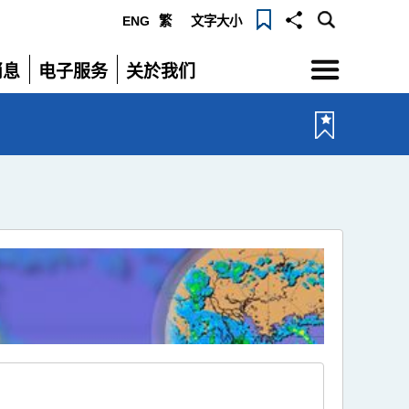
ENG
繁
文字大小
选
消息
电子服务
关於我们
单
展
展
开
开