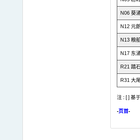
N06 葵
N12 元
N13 粮
N17 东
R21 踏
R31 大
注 : [ 
-
页首
-