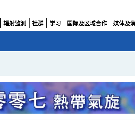
辐射监测
社群
学习
国际及区域合作
媒体及
展
展
展
展
展
开
开
开
开
开