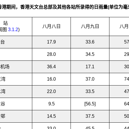
香港期间，香港天文台总部及其他各站所录得的日雨量(单位为毫
站
八月八日
八月九日
八月
阅图
3.1.2
)
文台
17.9
33.6
57
28.0
34.5
29
际机场
36.4
17.1
30
箕湾
16.0
37.0
74
水湾
22.0
33.5
47
敦谷
9.5
[56.5]
64
屋
邨
14.5
37.5
50
岭
33.0
45.5
44