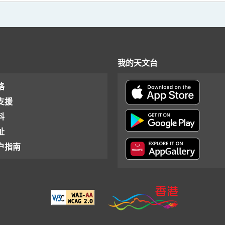
我的天文台
格
支援
料
址
户指南