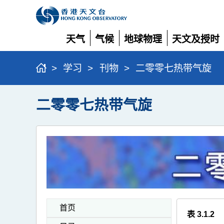
天气
气候
地球物理
天文及授时
展
展
展
展
开
开
开
开
>
学习
>
刊物
>
二零零七热带气旋
二零零七热带气旋
首页
表 3.1.2