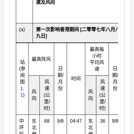
速及风向
(a)
第一次影响香港期间 [二零零七年八月八日至
九日]
最高每
小时
最高阵风
站
平均风
(参
日
日
速
阅
期/
期/
时间
时
图
风
月
风
月
1.
速
份
速
份
风
风
1
)
(公
(公
向
向
里/
里/
时)
时)
中
东
68
9/8
04:47
东
36
9/8
06:
环
北
北