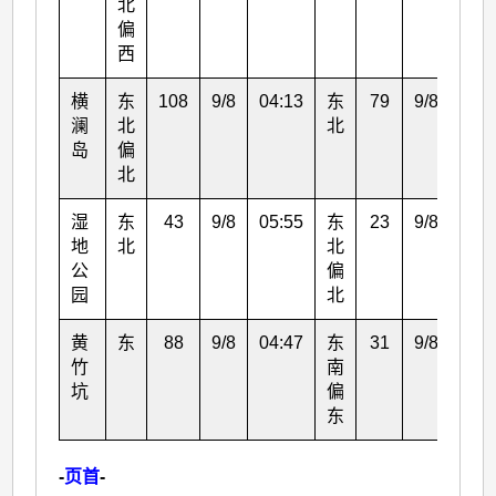
北
偏
西
横
东
108
9/8
04:13
东
79
9/8
05:
澜
北
北
岛
偏
北
湿
东
43
9/8
05:55
东
23
9/8
06:
地
北
北
公
偏
园
北
黄
东
88
9/8
04:47
东
31
9/8
06:
竹
南
坑
偏
东
-
页首
-