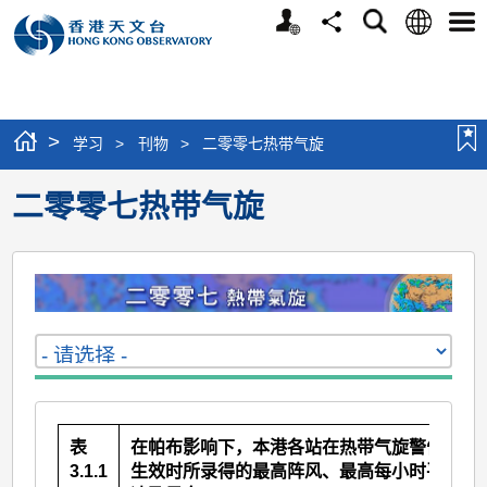
个
语
搜
分
选
人
言
寻
享
单
版
网
站
>
学习
>
刊物
>
二零零七热带气旋
二零零七热带气旋
表
在帕布影响下，本港各站在热带气旋警告信号
3.1.1
生效时所录得的最高阵风、最高每小时平均风