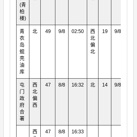
(青
柏
楼)
青
北
49
9/8
02:50
西
19
9/8
03:
衣
北
岛
偏
蚬
北
壳
油
库
屯
西
47
8/8
16:32
北
14
9/8
07:
门
北
政
偏
府
西
合
署
西
47
8/8
16:33