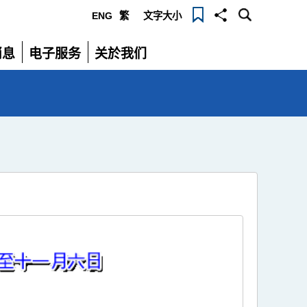
ENG
繁
文字大小
选
消息
电子服务
关於我们
单
展
展
开
开