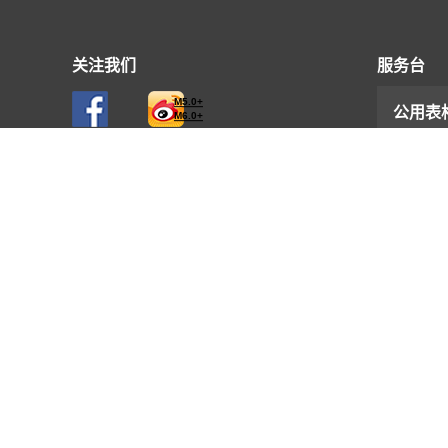
关注我们
服务台
M5.0+
公用表
M6.0+
联络及
公开资
相关网
快速用