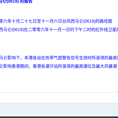
仑(0619) 的报告
零六年十月二十七日至十一月六日台风西马仑(0619)的路径图
西马仑(0619)在二零零六年十一月一日约下午二时的红外线卫星
马仑影响下，本港各站在热带气旋警告信号生效时所录得的最高
仑影响香港期间，香港各潮汐站所录得的最高潮位及最大风暴潮