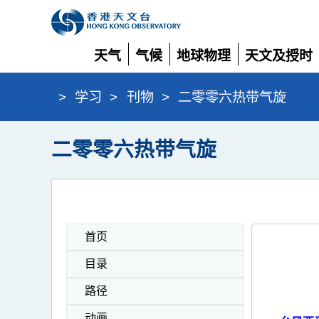
天气
气候
地球物理
天文及授时
展
展
展
展
开
开
开
开
>
学习
>
刊物
>
二零零六热带气旋
二零零六热带气旋
首页
目录
路径
动画