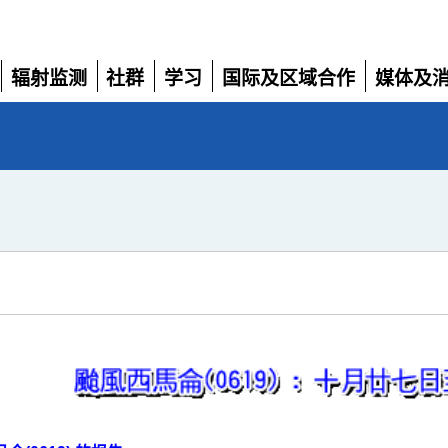
辐射监测
社群
学习
国际及区域合作
媒体及
展
展
展
展
展
开
开
开
开
开