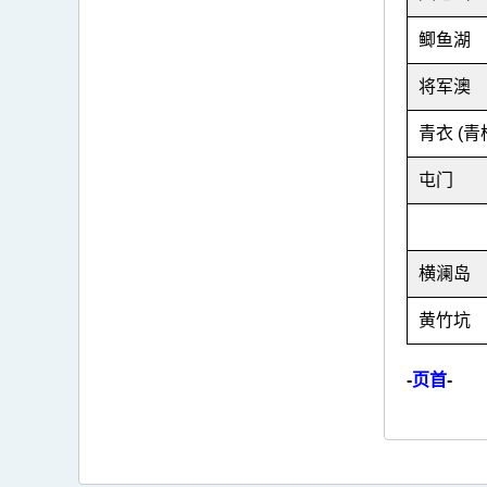
鲫鱼湖
将军澳
青衣 (青
屯门
横澜岛
黄竹坑
-
页首
-