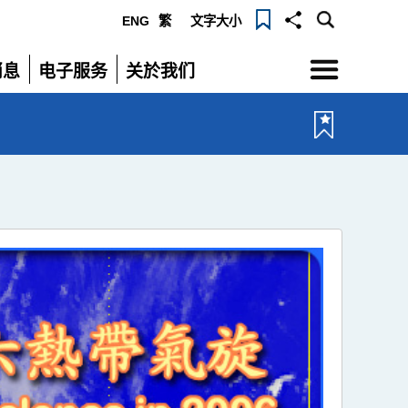
ENG
繁
文字大小
选
消息
电子服务
关於我们
单
展
展
开
开