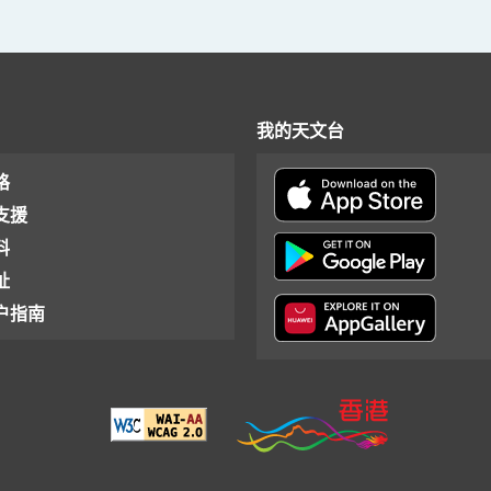
我的天文台
格
支援
料
址
户指南