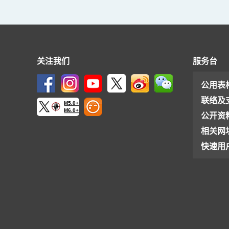
关注我们
服务台
公用表
联络及
M5.0+
M6.0+
公开资
相关网
快速用