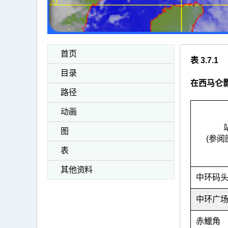
首页
表 3.7.1
目录
在西马仑
路径
动画
图
(参阅
表
其他资料
中环码
中环广
赤
鱲
角