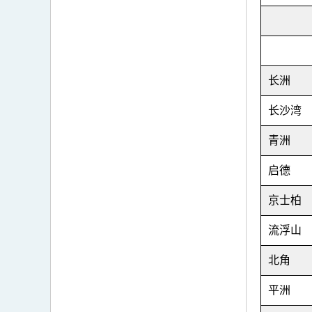
长洲
长沙湾
青洲
启德
京士柏
流浮山
北角
平洲