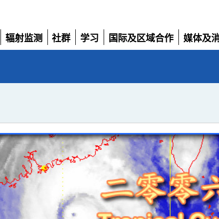
辐射监测
社群
学习
国际及区域合作
媒体及
展
展
展
展
展
开
开
开
开
开