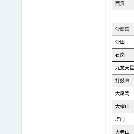
西贡
沙螺湾
沙田
石岗
九龙天
打鼓岭
大尾笃
大帽山
塔门
大老山