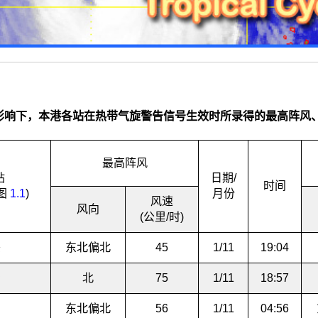
影响下，本港各站在热带气旋警告信号生效时所录得的最高阵风
最高阵风
站
日期/
时间
图
1.1
)
月份
风速
风向
(公里/时)
头
东北偏北
45
1/11
19:04
场
北
75
1/11
18:57
东北偏北
56
1/11
04:56