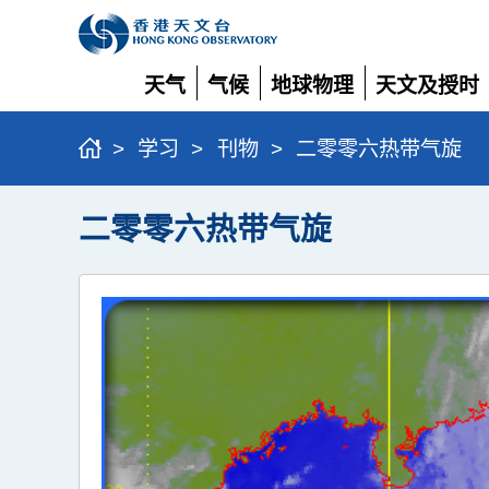
天气
气候
地球物理
天文及授时
展
展
展
展
开
开
开
开
>
学习
>
刊物
>
二零零六热带气旋
二零零六热带气旋