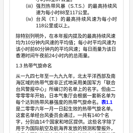
（iii）
强烈热带风暴（S.T.S.）的最高持续风
速为每小时88至117公里。
（iv）
台风（T.）的最高持续风速为每小时
118公里或以上。
除特别列明外，在本年报内提及的最高持续风速
均为10分钟内风速的平均值；每小时平均风速为
该小时前60分钟内的平均风速；每日雨量为该日
香港时间午夜前24小时内的总雨量。
1.3 热带气旋命名
从一九四七年至一九九九年，北太平洋西部及南
海区域的热带气旋非正式地采用美国军方「联合
台风警报中心」所编订的名单上的名字。但由二
零零零年开始，日本气象厅会根据一套新名单为
每个达到热带风暴强度的热带气旋命名。
表1.1
是二零零六年一月一日起生效的热带气旋名单。
这套名单经台风委员会通过，一共有140个名
字，分别由14个国家和地区提供。这些名字除了
用于为国际航空及航海界发放的预测和警报外，