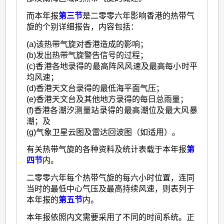
而本年报
第三节
是二零零六年影响香港的热带气
旋的个别详细报告，内容包括：
(a)该热带气旋对香港造成的影响；
(b)发出热带气旋警告信号的过程；
(c)香港各地录得的最高阵风风速及最高每小时平
均风速；
(d)香港天文台录得的最低海平面气压；
(e)香港天文台及其他地方录得的每日总雨量；
(f)香港各潮汐测量站录得的最高潮位及最大风暴
潮；及
(g)气象卫星云图及雷达回波图（如适用）。
有关热带气旋的各种资料及统计表载于本年报
第
四节
内。
二零零六年每个热带气旋的每六小时位置，连同
当时的最低中心气压及最高持续风速，则表列于
本年报的
第五节
内。
本年报依照内文需要采用了不同的时间系统。正