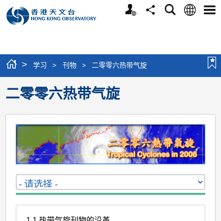
个
语
搜
分
选
人
言
寻
享
单
版
网
站
>
学习
>
刊物
>
二零零六热带气旋
二零零六热带气旋
1.1 热带气旋刊物的沿革