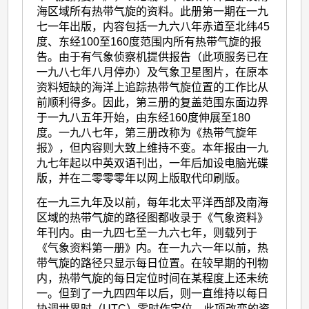
海区域所有热带气旋的资料。此册第一期在一九
七一年出版，内容包括一九六八年赤道至北纬45
度、东经100至160度范围内所有热带气旋的报
告。由于有气象侦察机提供报告（此项服务已在
一九八七年八月停办）及气象卫星图片，在原本
资料短缺的海洋上追踪热带气旋位置的工作比从
前顺利得多。因此，第三册的复盖范围东面边界
于一九八五年开始，由东经160度伸展至180
度。一九八七年，第三册改称为《热带气旋年
报》，但内容则大致上维持不变。本年报由一九
九七年起以中英双语刊出，一年后加设电脑光碟
版，并在二零零零年以网上版取代印刷版。
在一九三九年及以前，每年北太平洋西部及南海
区域的热带气旋的路径图都收录于《气象资料》
年刊内。由一九四七至一九六七年，则载列于
《气象资料第一册》内。在一九六一年以前，热
带气旋的路径只显示每日位置。在较早期的刊物
内，热带气旋的每日定位时间在某程度上还未统
一。但到了一九四四年以后，则一直维持以每日
协调世界时（UTC）零时作定位。此项改变的资