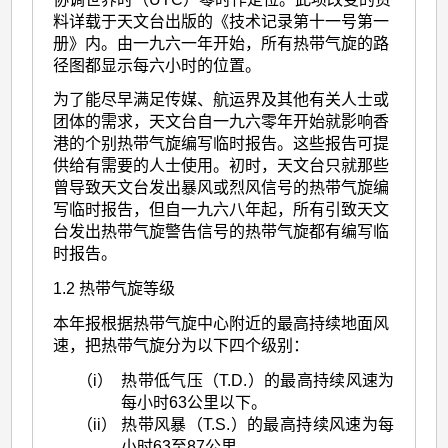
料详载于天文台出版的《技术记录第十一号第一
册》内。由一九六一年开始，所有热带气旋的路
径图都显示每六小时的位置。
为了能尽早满足传媒、航运界及其他有关人士或
团体的需求，天文台自一九六零年开始就影响香
港的个别热带气旋编写临时报告。这些报告可提
供给有需要的人士使用。初时，天文台只就那些
曾导致天文台发出暴风或烈风信号的热带气旋编
写临时报告，但自一九六八年起，所有引致天文
台发出热带气旋警告信号的热带气旋都有编写临
时报告。
1.2 热带气旋等级
本年报根据热带气旋中心附近的最高持续地面风
速，把热带气旋分为以下四个级别：
（i）
热带低气压（T.D.）的最高持续风速为
每小时63公里以下。
（ii）
热带风暴（T.S.）的最高持续风速为每
小时63至87公里。