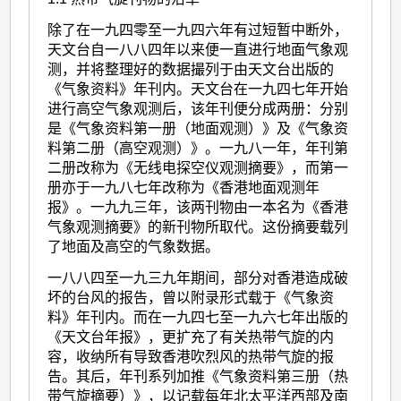
除了在一九四零至一九四六年有过短暂中断外，
天文台自一八八四年以来便一直进行地面气象观
测，并将整理好的数据撮列于由天文台出版的
《气象资料》年刊内。天文台在一九四七年开始
进行高空气象观测后，该年刊便分成两册：分别
是《气象资料第一册（地面观测）》及《气象资
料第二册（高空观测）》。一九八一年，年刊第
二册改称为《无线电探空仪观测摘要》，而第一
册亦于一九八七年改称为《香港地面观测年
报》。一九九三年，该两刊物由一本名为《香港
气象观测摘要》的新刊物所取代。这份摘要载列
了地面及高空的气象数据。
一八八四至一九三九年期间，部分对香港造成破
坏的台风的报告，曾以附录形式载于《气象资
料》年刊内。而在一九四七至一九六七年出版的
《天文台年报》，更扩充了有关热带气旋的内
容，收纳所有导致香港吹烈风的热带气旋的报
告。其后，年刊系列加推《气象资料第三册（热
带气旋摘要）》，以记载每年北太平洋西部及南