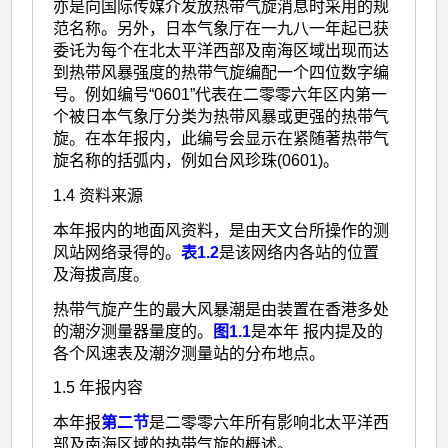
亦是向国际传媒介发放热带气旋消息时采用的规
范名称。另外，日本气象厅在一九八一年起已获
委讬为每个在北太平洋西部及南海区域出现而达
到热带风暴强度的热带气旋编配一个四位数字编
号。例如编号“0601”代表在二零零六年区内第一
个被日本气象厅分类为热带风暴或更强的热带气
旋。在本年报内，此编号会显示在紧随著热带气
旋名称的括弧内，例如台风珍珠(0601)。
1.4 资料来源
本年报内的地面风资料，是由天文台所操作的测
风站网络录得的。
表1.2
是该网络内各站的位置
及海拔高度。
热带气旋产生的最大风暴潮是由装置在香港多处
的潮汐测量器量度的。
图1.1
是本年 报内提及的
各个风速表及潮汐测量站的分布地点。
1.5 年报内容
本年报
第二节
是二零零六年所有影响北太平洋西
部及南海区域的热带气旋的概述。