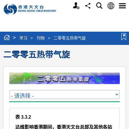
个
语
搜
分
选
人
言
寻
享
单
版
网
站
>
学习
>
刊物
>
二零零五热带气旋
二零零五热带气旋
表 3.3.2
达维影响香港期间，香港天文台总部及其他各站