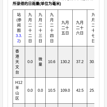
所录得的日雨量(单位为毫米)
站
九
九
九
九
(参
月
月
月
月
九月
九月
阅
二
二
二
二
二十
二十
图
十
十
十
十
五日
六日
3.3.
二
三
四
七
2
)
日
日
日
日
香
港
微
天
0.0
10.6
130.2
37.2
30.6
20
量
文
台
H12
半
0.0
0.0
10.5
109.0
42.5
25.5
18
山
区