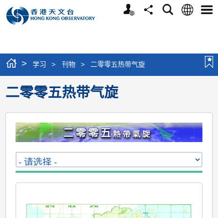
个
语
搜
分
选
人
言
寻
享
单
版
网
站
>
学习
>
刊物
>
二零零五热带气旋
二零零五热带气旋