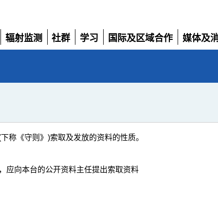
辐射监测
社群
学习
国际及区域合作
媒体及
展
展
展
展
展
开
开
开
开
开
(下称《守则》)索取及发放的资料的性质。
，应向本台的公开资料主任提出索取资料