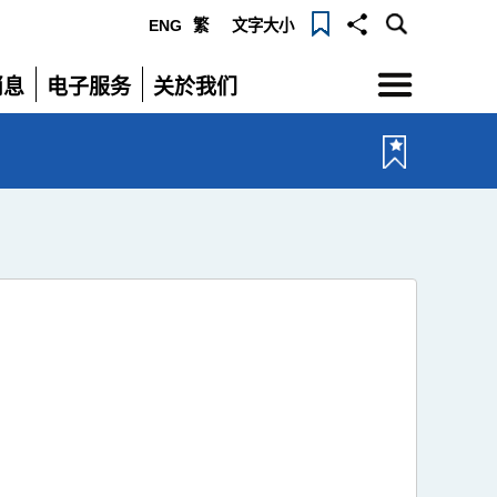
ENG
繁
文字大小
选
消息
电子服务
关於我们
单
展
展
开
开