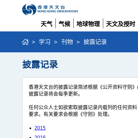
天气
气候
地球物理
天文及授时
展
展
展
展
开
开
开
开
>
学习
>
刊物
>
披露记录
披露记录
香港天文台的披露记录简述根据《公开资料守则》
披露记录将会每季更新。
任何公众人士如欲索取披露记录内载列的任何资料
要求。有关要求会根据《守则》处理。
2015
2016