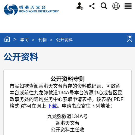
个
语
搜
分
选
人
言
寻
享
单
版
网
站
>
学习
>
刊物
>
公开资料
公开资料
公开资料守则
市民如欲查阅香港天文台备存的资料或纪录，可致函
本台或前往九龙弥敦道134A号本台资源中心或各区民
政事务处的谘询服务中心索取申请表格。该表格( PDF
格式 )亦可在网上
下载
。申请书应寄往下列地址：
九龙弥敦道134A号
香港天文台
公开资料主任收