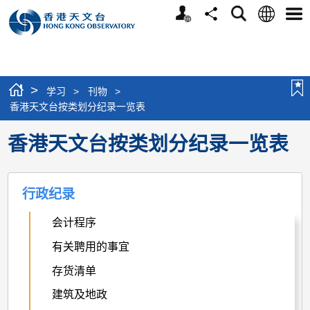
个
语
搜
分
选
人
言
寻
享
单
版
网
站
>
学习
>
刊物
>
香港天文台按类划分纪录一览表
香港天文台按类划分纪录一览表
行政纪录
会计程序
有关聘用的事宜
存货清单
建筑及地政