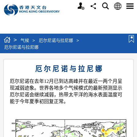
个
语
搜
分
选
人
言
寻
享
单
版
网
站
>
气候
>
厄尔尼诺与拉尼娜
>
厄尔尼诺与拉尼娜
厄
厄 尔 尼 诺 与 拉 尼 娜
尔
尼
厄尔尼诺在去年12月已到达高峰并在最近一两个月呈
现减弱迹象。世界各地多个气候模式的最新预测显示
诺
厄尔尼诺会继续减弱，热带太平洋的海水表面温度可
与
能于今年夏季初回复正常。
拉
尼
娜