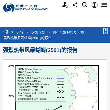
个
语
搜
分
选
人
言
寻
享
单
版
网
站
>
天气
>
热带气旋
>
热带气旋报告及刊物
>
强烈热带风暴蝴蝶(2501)的报告
强烈热带风暴蝴蝶(2501)的报告