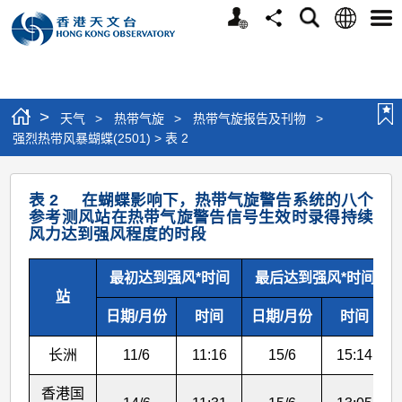
个
语
搜
分
选
人
言
寻
享
单
版
网
站
>
天气
>
热带气旋
>
热带气旋报告及刊物
>
强烈热带风暴蝴蝶(2501) > 表 2
强
表 2 在蝴蝶影响下，热带气旋警告系统的八个
烈
参考测风站在热带气旋警告信号生效时录得持续
风力达到强风程度的时段
热
带
最初达到强风*时间
最后达到强风*时间
风
站
日期/月份
时间
日期/月份
时间
暴
蝴
长洲
11/6
11:16
15/6
15:14
蝶
香港国