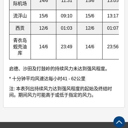
(2501)
14/6
11:31
15/6
13:05
际机场
>
流浮山
15/6
09:10
15/6
13:17
表
2
西贡
12/6
01:03
12/6
01:07
青衣岛
蚬壳油
14/6
23:49
14/6
23:56
库
启德、沙田及打鼓岭的持续风力未达到强风程度。
* 十分钟平均风速达每小时41 - 62公里
注: 本表列出持续风力达到强风程度的起始及终结时
间。期间风力可能高于或低于指定的风力。