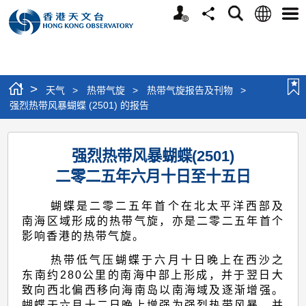
个
语
搜
分
选
人
言
寻
享
单
版
网
站
>
天气
>
热带气旋
>
热带气旋报告及刊物
>
强烈热带风暴蝴蝶 (2501) 的报告
强
强烈热带风暴蝴蝶(2501)
烈
二零二五年六月十日至十五日
热
带
蝴蝶是二零二五年首个在北太平洋西部及
风
南海区域形成的热带气旋，亦是二零二五年首个
影响香港的热带气旋。
暴
热带低气压蝴蝶于六月十日晚上在西沙之
蝴
东南约280公里的南海中部上形成，并于翌日大
蝶
致向西北偏西移向海南岛以南海域及逐渐增强。
蝴蝶于六月十二日晚上增强为强烈热带风暴，并