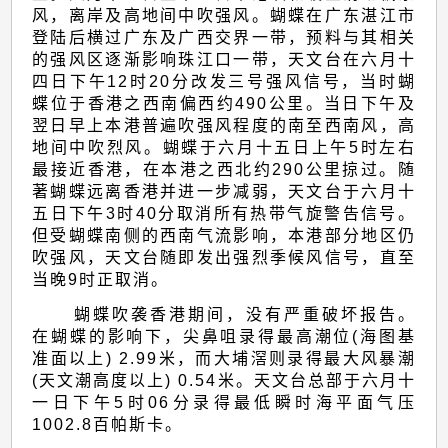
风，离岸及高地间中吹强风。蝴蝶在广东湛江市
登陆后横过广东及广西交界一带，预料与其相关
的强风区逐渐影响珠江口一带，天文台在六月十
四日下午12时20分改发三号强风信号，当时蝴
蝶位于香港之西南偏西约490公里。当日下午及
翌日早上本港普遍吹强风程度的南至西南风，高
地间中吹烈风。蝴蝶于六月十五日上午5时左右
最接近香港，在本港之西北约290公里掠过。随
著蝴蝶远离香港并进一步减弱，天文台于六月十
五日下午3时40分取消所有热带气旋警告信号。
但受蝴蝶南侧的西南气流影响，本港部分地区仍
吹强风，天文台随即发出强烈季候风信号，直至
当晚9时正取消。
蝴蝶吹袭香港期间，没有严重破坏报告。
在蝴蝶的影响下，尖鼻咀录得最高潮位(海图基
准面以上) 2.99米，而大埔滘则录得最大风暴潮
(天文潮高度以上) 0.54米。天文台总部于六月十
一日下午5时06分录得最低瞬时海平面气压
1002.8百帕斯卡。