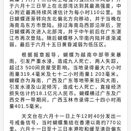
(2501)
于六月十三日早上在北部湾达到其最高强度，中
的
心附近最高持续风速估计为每小时110公里。当
报
日蝴蝶逐渐转向东北偏北方向移动，并于当晚在
海南岛东方市登陆。掠过海南岛西部沿岸后，翌
告
日蝴蝶再次进入北部湾，并于中午前后在广东湛
江市再次登陆。随后蝴蝶移入华南内陆并逐渐减
弱，最后于六月十五日黄昏减弱为低压区。
根据报章报导，蝴蝶为越南中部带来暴
雨，引发严重水浸，造成九人死亡、两人失踪，
超过3 500间房屋受影响。当地录得最大六小时
雨量319.4毫米及七十二小时雨量1 203毫米。
蝴蝶亦为海南、广西及广东等地带来狂风大雨，
引发水浸及山泥倾泻，造成七人死亡，直接经济
损失估计约18.1亿元人民币。蝴蝶横过广东及广
西交界一带期间，广西玉林市录得二十四小时雨
量401.5毫米。
天文台在六月十一日上午12时40分发出一
号戒备信号，当时蝴蝶集结在香港以南约770公
里。六月十一日至十三日本港吹和缓至清劲偏东