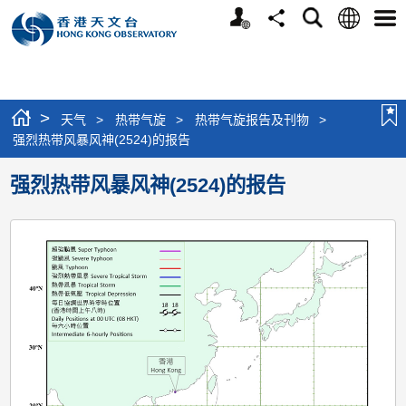
个
语
搜
分
选
人
言
寻
享
单
版
网
站
>
天气
>
热带气旋
>
热带气旋报告及刊物
>
强烈热带风暴风神(2524)的报告
强烈热带风暴风神(2524)的报告