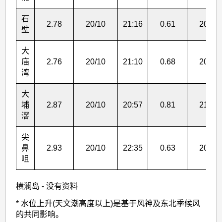
(2524)
>
石
2.78
20/10
21:16
0.61
20/10
壁
表
4
大
庙
2.76
20/10
21:10
0.68
20/10
湾
大
埔
2.87
20/10
20:57
0.81
21/10
滘
尖
鼻
2.93
20/10
22:35
0.63
20/10
咀
横澜岛 - 没有资料
* 水位上升(天文潮高度以上)是基于风神及东北季候风
的共同影响。