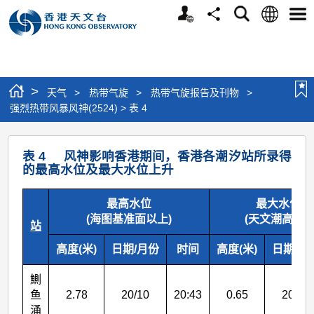
个
语
搜
分
选
人
言
寻
享
单
版
网
站
>
天气
>
热带气旋
>
热带气旋报告及刊物
>
强烈热带风暴风神(2524) > 表 4
强
表 4 风神影响香港期间，香港各潮汐站所录得
烈
的最高水位及最大水位上升
热
最高水位
最大水位上
带
(海图基准面以上)
(天文潮高度以
站
风
暴
高度(米)
日期/月份
时间
高度(米)
日期/月
风
鰂
神
鱼
2.78
20/10
20:43
0.65
20/10
涌