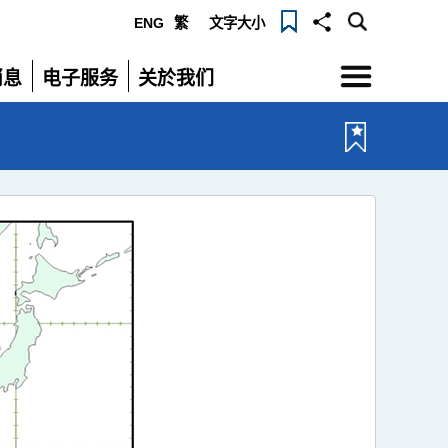
ENG
繁
文字大小
选
消息
电子服务
关於我们
单
展
展
开
开