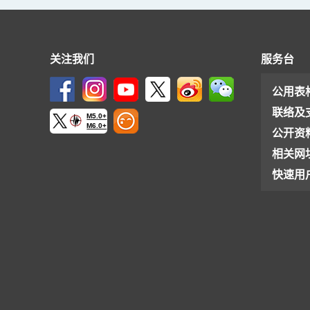
关注我们
服务台
公用表
联络及
M5.0+
M6.0+
公开资
相关网
快速用