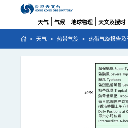
天气
气候
地球物理
天文及授时
展
展
展
展
开
开
开
开
>
天气
>
热带气旋
>
热带气旋报告及
强
烈
热
带
风
暴
风
神