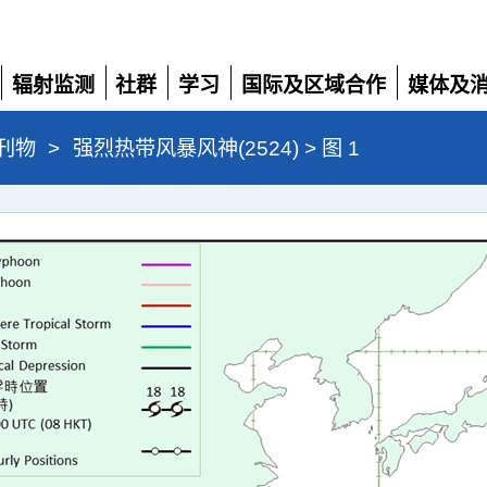
辐射监测
社群
学习
国际及区域合作
媒体及
展
展
展
展
展
开
开
开
开
开
刊物
>
强烈热带风暴风神(2524) > 图 1