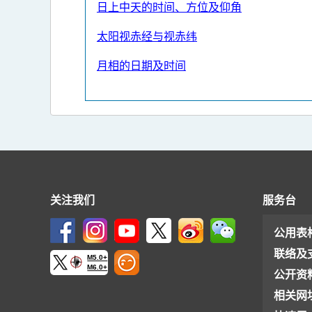
日上中天的时间、方位及仰角
太阳视赤经与视赤纬
月相的日期及时间
关注我们
服务台
公用表
联络及
M5.0+
M6.0+
公开资
相关网