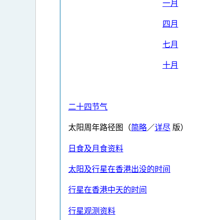
一月
四月
七月
十月
二十四节气
太阳周年路径图（
简略
／
详尽
版）
日食及月食资料
太阳及行星在香港出没的时间
行星在香港中天的时间
行星观测资料