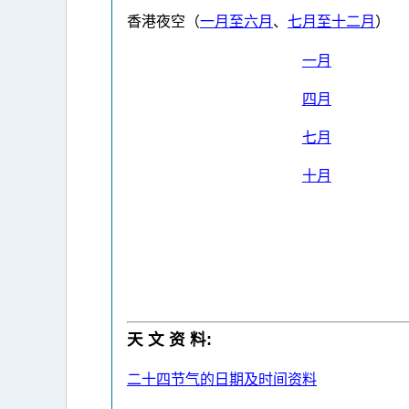
香港夜空（
一月至六月
、
七月至十二月
）
一月
四月
七月
十月
天 文 资 料:
二十四节气的日期及时间资料