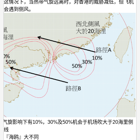
在这情况下，当热带气旋远离时，对香港的威胁减低，但飞机
机会遇到侧风。
带气旋影响下有10%，30%及50%机会于机场吹大于20海里侧
曲线
与『海鸥』大不同