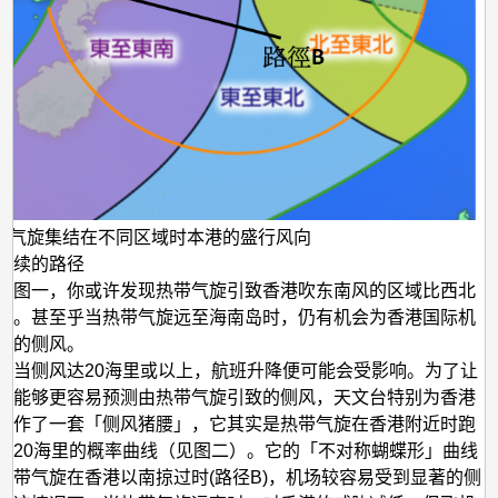
带气旋集结在不同区域时本港的盛行风向
持续的路径
看图一，你或许发现热带气旋引致香港吹东南风的区域比西北
大。甚至乎当热带气旋远至海南岛时，仍有机会为香港国际机
著的侧风。
，当侧风达20海里或以上，航班升降便可能会受影响。为了让
员能够更容易预测由热带气旋引致的侧风，天文台特别为香港
制作了一套「侧风猪腰」，它其实是热带气旋在香港附近时跑
于20海里的概率曲线（见图二）。它的「不对称蝴蝶形」曲线
热带气旋在香港以南掠过时(路径B)，机场较容易受到显著的侧