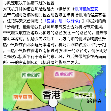
飞
向与风速取决于热带气旋的位置
机
，对飞机升降的潜在风险也越大（请参阅《
侧风和航空安
而热带气旋与香港的相对位置与香港国际机场侧风的强度有著
还
系。还记得天文台网志《
「猪腰」与「沙滩球」
》中提到的两
能
？「沙滩球」能帮助我们预测热带气旋会否为机场带来侧风。
在
热带气旋采取在香港以北掠过的路径(见图一的路径A)，当热带
香
面靠近本港时，机场会先吹起由西北方而来的侧风影响航班升
当热带气旋在西北面远离本港时，机场会改吹较接近平行于跑
港
风。当热带气旋在香港以南掠过时(见图一的路径B)，情况刚好
国
场会先吹起接近平行于跑道的东北风，然后热带气旋在西南面
际
时所带来的东南侧风对飞机升降的影响才更大。
机
场
升
降
吗？