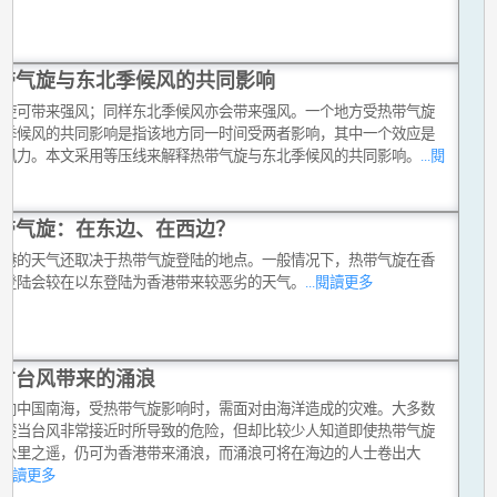
带气旋与东北季候风的共同影响
气旋可带来强风；同样东北季候风亦会带来强风。一个地方受热带气旋
北季候风的共同影响是指该地方同一时间受两者影响，其中一个效应是
的风力。本文采用等压线来解释热带气旋与东北季候风的共同影响。
...閱
多
带气旋：在东边、在西边？
香港的天气还取决于热带气旋登陆的地点。一般情况下，热带气旋在香
西登陆会较在以东登陆为香港带来较恶劣的天气。
...閱讀更多
方台风带来的涌浪
面向中国南海，受热带气旋影响时，需面对由海洋造成的灾难。大多数
清楚当台风非常接近时所导致的危险，但却比较少人知道即使热带气旋
百公里之遥，仍可为香港带来涌浪，而涌浪可将在海边的人士卷出大
..閱讀更多