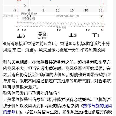
兔和海鸥最接近香港之前及之后，香港国际机场北跑道的十分
风风速(单位：海里)。风矢显示北跑道十分钟平均风向及风
况则与天兔相反，在海鸥最接近香港之前，起初香港吹东至东
道的侧风不大。但当它远离香港时，侧风反而会开始增强，在
时之后跑道仍有接近20海浬的大侧风，对航班升降带来较持续
简单来说，采取不同路径横过广东沿岸的热带气旋，对香港航
影响可以有很大差异。
旋警告信号发出下飞机能升降吗？
示，热带气旋警告信号与飞机升降并没有必然关系。飞机能否
取决于侧风以及风切变和湍流的情况(请参阅《
热带气旋的强风
作的影响
》)。尽管八号信号生效，如果风是沿接近跑道方向吹