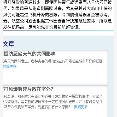
飞机升降影响普遍较少。即使因热带气旋远离而八号信号已被
取代，如果风是从跑道侧面吹过来，尤其是越过大屿山山峡的
侧风仍可能超过飞机升降的极限，令到航班延误甚至被取消。
因素，航空公司或会根据其他因素自行决定航班安排，所以建
出发往机场前，尽可能先查询最新航班资讯。
关文章
加提防恶劣天气的共同影响
种恶劣天气同时发生，各种灾害的叠加效应有可能超越城市基建的抵御
。
...閱讀更多
何打风爆窗碎片散在室外？
有台风袭港，都不时会有新闻报道关于建筑物窗户爆裂的事件。大家若
可能会留意到，建筑物的玻璃窗不一定在迎风面破碎，并且有时会见到
碎片甚至冷气机坠至室外。到底背后有什么原因？
...閱讀更多