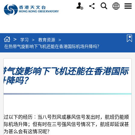
个
语
搜
分
选
人
言
寻
享
单
版
网
站
>
学习
>
教育资源
>
在热带气旋影响下飞机还能在香港国际机场升降吗？
在
带气旋影响下飞机还能在香港国际
热
升降吗？
带
气
旋
月
影
响
有过以下的经历︰当八号烈风或暴风信号发出时，航班仍能顺
国际机场升降；但有时在三号强风信号情况下，航班却延误甚
下
。为甚么会有这情况呢？