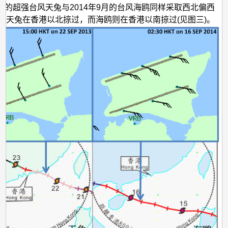
年9月的超强台风天兔与2014年9月的台风海鸥同样采取西北偏西
但天兔在香港以北掠过，而海鸥则在香港以南掠过(见图三)。