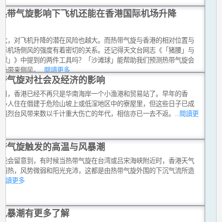
热带气旋影响下飞机还能在香港国际机场升降
越大，对飞机升降的潜在风险也越大。而热带气旋与香港的相对位置与
国际机场侧风的强度有着密切的关系。还记得天文台网志《「猪腰」与
滩球」》中提到的两件工具吗？「沙滩球」能帮助我们预测热带气旋会
机场带来侧风。
...閱讀更多
带气旋对社会及经济的影响
今日，香港已经不再只是华南海岸一个小渔港和贸易站了。早年的香
很多人住在僭建于危险山坡上或低漥地区中的寮屋里，但这些日子已成
。强烈台风带来数以千计重大伤亡的年代，相信亦已一去不返。
...閱讀更
带气旋触发的高温与风暴潮
可能会留意到，有时候当热带气旋在台湾或吕宋海峡附近时，香港天气
常闷热，风势微弱和阳光充沛，这都是由热带气旋外围的下沉气流所造
..閱讀更多
风暴潮有更多了解