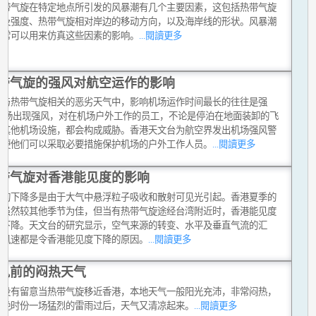
热带气旋在特定地点所引发的风暴潮有几个主要因素，这包括热带气旋
小及强度、热带气旋相对岸边的移动方向，以及海岸线的形状。风暴潮
通常可以用来仿真这些因素的影响。
...閱讀更多
带气旋的强风对航空运作的影响
种与热带气旋相关的恶劣天气中，影响机场运作时间最长的往往是强
 机场出现强风，对在机场户外工作的员工，不论是停泊在地面装卸的飞
是其他机场设施，都会构成威胁。香港天文台为航空界发出机场强风警
以便他们可以采取必要措施保护机场的户外工作人员。
...閱讀更多
带气旋对香港能见度的影响
度的下降多是由于大气中悬浮粒子吸收和散射可见光引起。香港夏季的
度虽然较其他季节为佳，但当有热带气旋途经台湾附近时，香港能见度
会下降。天文台的研究显示，空气来源的转变、水平及垂直气流的汇
低风速都是令香港能见度下降的原因。
...閱讀更多
风前的闷热天气
有没有留意当热带气旋移近香港，本地天气一般阳光充沛，非常闷热，
傍晚时份一场猛烈的雷雨过后，天气又清凉起来。
...閱讀更多