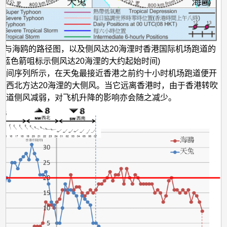
兔与海鸥的路径图，以及侧风达20海浬时香港国际机场跑道的
 (蓝色箭咀标示侧风达20海浬的大约起始时间)
时间序列所示，在天兔最接近香港之前约十小时机场跑道便开
自西北方达20海浬的大侧风。当它远离香港时，由于香港转吹
跑道侧风减弱，对飞机升降的影响亦会随之减少。