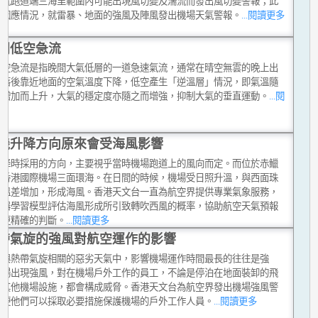
會就跑道端三海里範圍內可能出現風切變及湍流而發出風切變警報；此
會因應情況，就雷暴、地面的強風及陣風發出機場天氣警報。
...閱讀更多
間低空急流
低空急流是指晚間大氣低層的一道急速氣流，通常在晴空無雲的晚上出
日落後靠近地面的空氣溫度下降，低空產生「逆溫層」情況，即氣溫隨
度增加而上升，大氣的穩定度亦隨之而增強，抑制大氣的垂直運動。
...閱
多
機升降方向原來會受海風影響
升降時採用的方向，主要視乎當時機場跑道上的風向而定。而位於赤鱲
的香港國際機場三面環海。在日間的時候，機場受日照升溫，與西面珠
的溫差增加，形成海風。香港天文台一直為航空界提供專業氣象服務，
機器學習模型評估海風形成所引致轉吹西風的概率，協助航空天氣預報
出更精確的判斷。
...閱讀更多
帶氣旋的強風對航空運作的影響
種與熱帶氣旋相關的惡劣天氣中，影響機場運作時間最長的往往是強
機場出現強風，對在機場戶外工作的員工，不論是停泊在地面裝卸的飛
是其他機場設施，都會構成威脅。香港天文台為航空界發出機場強風警
以便他們可以採取必要措施保護機場的戶外工作人員。
...閱讀更多