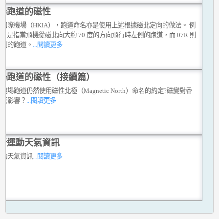
場跑道的磁性
國際機場（HKIA），跑道命名亦是使用上述根據磁北定向的做法。 例
7L 是指當飛機從磁北向大約 70 度的方向飛行時左側的跑道，而 07R 則
右側的跑道。
...閱讀更多
場跑道的磁性（接續篇）
機場跑道仍然使用磁性北極（Magnetic North）命名的約定?磁變對香
什麼影響？
...閱讀更多
行運動天氣資訊
運動天氣資訊
...閱讀更多