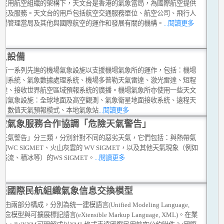
際民用航空組織的架構下，天文台是香港的氣象當局，為國際航空提供
設施及服務。天文台的用戶包括航空交通服務單位、航空公司、飛行人
機場管理當局及其他與國際航空的運作和發展有關的機構。
...閱讀更多
象設備
台有一系列先進的機場氣象設施以支援機場氣象所的運作，包括：機場
觀測系統、氣象數據處理系統、機場多普勒天氣雷達、激光雷達、短程
雷達、接收世界航空區域預報系統的廣播。機場氣象所亦使用一些天文
他的氣象設施：全球地面及高空觀測、氣象衛星地面接收系統、遠程天
達、數值天氣預報模式、本地氣象站
...閱讀更多
空氣象服務合作協調「危險天氣警告」
險天氣警告」分三類，分別針對不同的惡劣天氣，它們包括：與熱帶氣
的WC SIGMET、火山灰雲的 WV SIGMET，以及其他天氣現象（例如
湍流、積冰等）的WS SIGMET。
...閱讀更多
談國際民航組織氣象信息交換模型
M由兩部分構成，分別為统一建模語言(Unified Modeling Language,
概念模型與可擴展標記語言(eXtensible Markup Language, XML)。在業