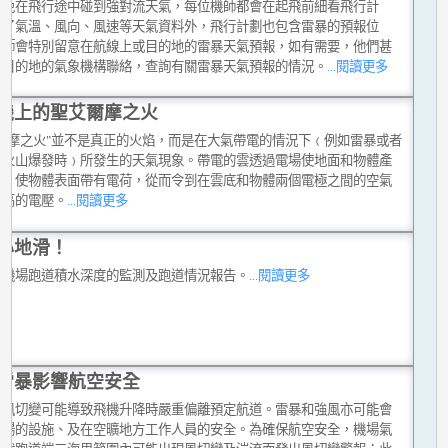
避免在飛行途中碰到強對流天氣，每位機師都會在起飛前細看飛行計
除了氣溫、風向、風速等天氣資料外，飛行計劃也包含雷暴的預報位
機師會特別留意在航線上或目的地的雷暴天氣預報，如有需要，他們甚
和目的地的氣象機構聯絡，查詢有關雷暴天氣預報的情況。
...閱讀更多
機上的聖艾爾摩之火
艾爾摩之火"並不是真正的火焰，而是在大氣帶電的情況下﹙例如雷暴或者
有火山爆發時﹚所發生的天氣現象。帶電的雲透過電場使地面和物體產
應，使物體表面帶有電荷，從而令到在雲底和物體兩個電極之間的空氣
很高的電壓。
...閱讀更多
心地滑！
中機場跑道積水深度的監測及跑道情況報告。
...閱讀更多
雷暴影響航空安全
的風切變可能導致飛機升降時嚴重偏離預定航道。雷暴和強風亦可能會
機場的設施、及在空曠地方工作人員的安全。為確保航空安全，機場氣