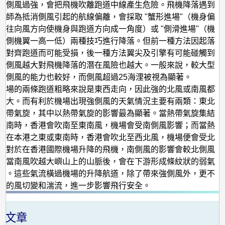
時側風過強，會把飛機吹離跑道中線產生危險。飛機降落遇到
機師為抵消側風引起的航線偏離，會採取 "蟹形進場"（機身偏
指往向風方向使機身與跑道方向成一角度）或 "側滑進場"（機
兩側機翼一高一低）兩種技巧進行降落。但前一種方法因起落
全對齊跑道而可能受損，後一種方法翼尖及引擎有可能碰觸到
此側風越大對飛機降落的潛在風險也越大。一般來說，較大型
禦側風的能力也較好，而側風超過25海浬被視為顯著。
機場的兩條跑道粗略來說是東西走向，因此強的北風或南風都
偏大。而有利於機場出現強側風的天氣情況主要有兩類：東北
熱帶氣旋，其中以熱帶氣旋的影響最為顯著。當熱帶氣旋集結
西南時，香港會吹南至東南風，機場會受南側風影響；而當熱
結在本港之東或東南時，香港會吹北至西北風，機場便會受北
。對於在香港國際機場升降的飛機，南側風的影響會較北側風
是當南風吹越大嶼山上的山脈後，會在下游形成條紋狀的弱氣
流。這些氣流橫過機場的升降航道，除了帶來強側風外，更不
烈的風切變和湍流，進一步影響飛行安全。
關文章