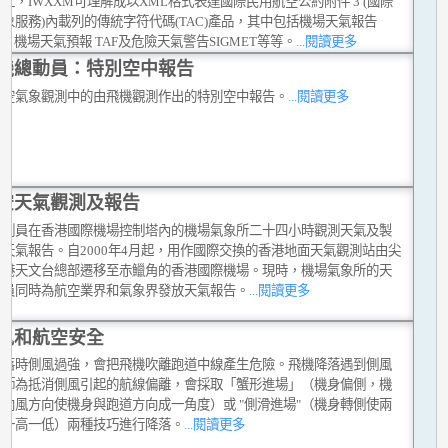
上，IWXXM可理解成以XML格式表達國際民用航空公約附件 3 (國際
象服務)內載列的傳統字符代碼(TAC)產品，其中包括機場天氣報告
AR, 機場天氣預報 TAF及危險天氣警告SIGMET等等。
...閱讀更多
機總動員：特別空中報告
航空氣象觀測中的由飛機觀測作出的特別空中報告。
...閱讀更多
空天氣觀測及報告
觀測員在香港國際機場控制塔內的機場氣象所二十四小時觀測天氣及製
天氣報告。自2000年4月起，用作國際交換的香港地面天氣觀測站由尖
香港天文台總部遷移至赤鱲角的香港國際機場。現時，機場氣象所的天
測員同時為航空業界和氣象界發放天氣報告。
...閱讀更多
風和航空安全
降落時側風過強，會把飛機吹離跑道中線產生危險。飛機降落遇到側風
機師為抵消側風引起的航線偏離，會採取「蟹形進場」（機身偏側，機
往向風方向使機身與跑道方向成一角度）或 "側滑進場"（機身轉側使兩
翼一高一低）兩種技巧進行降落。
...閱讀更多