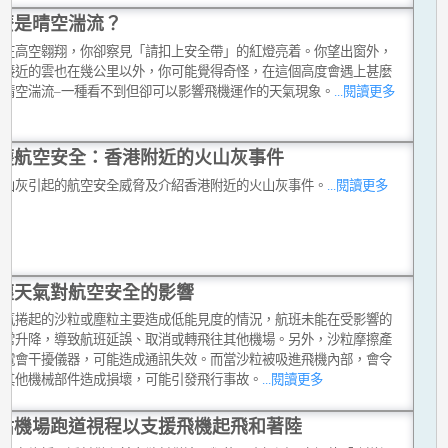
麼是晴空湍流？
正在高空翱翔，你卻察見「請扣上安全帶」的紅燈亮着。你望出窗外，
最接近的雲也在幾公里以外，你可能覺得奇怪，在這個高度會遇上甚麼
是晴空湍流–一種看不到但卻可以影響飛機運作的天氣現象。
...閱讀更多
護航空安全：香港附近的火山灰事件
火山灰引起的航空安全威脅及介紹香港附近的火山灰事件。
...閱讀更多
塵天氣對航空安全的影響
天氣捲起的沙粒或塵粒主要造成低能見度的情況，航班未能在受影響的
正常升降，導致航班延誤、取消或轉飛往其他機場。另外，沙粒摩擦產
靜電會干擾儀器，可能造成通訊失效。而當沙粒被吸進飛機內部，會令
或其他機械部件造成損壞，可能引發飛行事故。
...閱讀更多
估機場跑道視程以支援飛機起飛和著陸