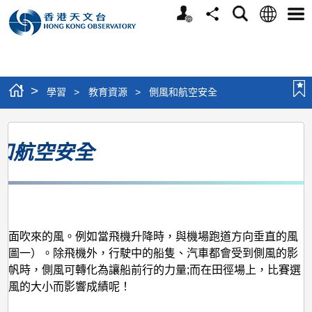
個
語
搜
分
選
人
言
尋
享
單
版
網
站
>
學習
>
教育資源
>
側風和航空安全
側
和航空安全
風
和
航
月
空
安
側面吹來的風。例如當飛機升降時，與機場跑道方向垂直的風
（圖一）。除飛機外，行駛中的船隻、汽車都會受到側風的影
全
風帆時，側風可轉化為讓船前行的力量;而在田徑場上，比賽選
側風的大小而影響成績呢！