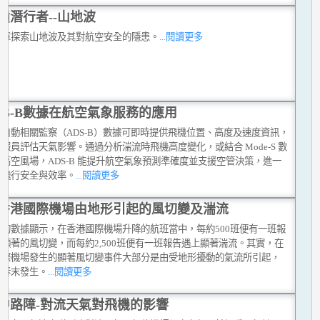
嶺潛行者--山地波
文章探索山地波及其對航空安全的隱患。
...閱讀更多
DS-B數據在航空氣象服務的應用
式自動相關監察（ADS-B）數據可即時提供飛機位置、高度及速度資訊，
報員評估天氣影響。通過分析湍流時飛機高度變化，或結合 Mode-S 數
高空風場，ADS-B 能提升航空氣象預測準確度並支援空管決策，進一
化飛行安全與效率。
...閱讀更多
香港國際機場由地形引起的風切變及湍流
台的數據顯示，在香港國際機場升降的航班當中，每約500班便有一班報
顯著的風切變，而每約2,500班便有一班報告遇上顯著湍流。其實，在
國際機場發生的顯著風切變事件大部分是由受地形擾動的氣流所引起，
在春末發生。
...閱讀更多
中路障-對流天氣對飛機的影響