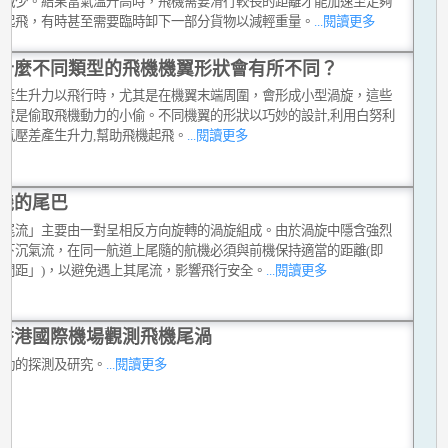
力減少。結果當氣溫升高時，飛機需要滑行較長的距離才能加速至足夠
度起飛，有時甚至需要臨時卸下一部分貨物以減輕重量。
...閱讀更多
什麼不同類型的飛機機翼形狀會有所不同？
機產生升力以飛行時，尤其是在機翼末端周圍，會形成小型渦旋，這些
其實是偷取飛機動力的小偷。不同機翼的形狀以巧妙的設計,利用白努利
的氣壓差產生升力,幫助飛機起飛。
...閱讀更多
機的尾巴
機尾流」主要由一對呈相反方向旋轉的渦旋組成。由於渦旋中隱含強烈
及下沉氣流，在同一航道上尾隨的航機必須與前機保持適當的距離(即
行間距」)，以避免遇上其尾流，影響飛行安全。
...閱讀更多
香港國際機場觀測飛機尾渦
擾動的探測及研究。
...閱讀更多