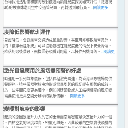
天文台均採用透射儀和前向散射儀這兩類能見度探測器來評估「跑道視
,將即時的數據傳送到空中交通管制員，再轉送到飛行員。
...閱讀更多
見度降低影響航班運作
令能見度降低，會對航空交通造成嚴重影響，甚至可能導致航空意外。
先進的「儀錶著陸系統」可以協助航機在能見度低的情況下安全降落。
般在降落的最後階段，飛機師必須看到跑道，以操作飛機降落。
...閱讀更
程激光雷達應用於風切變預警的好處
台現時運用一系列氣象儀器，包括長程激光雷達，為香港國際機場提供
變預警服務。這些儀器對於由地形或雷暴引起的風切變有顯著的成效。
，對於一些空間尺度更為細小，例如與建築物或人工結構相關的風切變
流，需要使用更高空間分辨率的氣象儀器。
...閱讀更多
球變暖對航空的影響
能夠起飛的原因是抬升力大於它的重量而空氣密度是決定抬升力的一個
因素。由於空氣的溫度越高，密度則越低，因此較暖的空氣會使飛機的