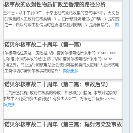
岛核事故的放射性物质扩散至香港的路径分析
26至27日﹙从中午到中午﹚于京士柏气象站收集的空气样本中，天文台
测到微量的人工放射性核素碘-131。由于核能发电过程中碘-131是裂变
品之一，所以有理由相信当时在香港检测到的碘-131是源自福岛。
...閱
多
尔诺贝尔核事故二十周年（第一篇）
贝尔核电站位置及厂房数据; 切尔诺贝尔核电站所采用的RBMK-1000
; 切尔诺贝尔核事故的经过; 除了切尔诺贝尔核电站所采用的RMBK-
0反应堆之外，商业运行的核电站还会使用哪些种类的反应堆?大亚湾核电
否发生类似切尔诺贝尔核事故的意外?
...閱讀更多
尔诺贝尔核事故二十周年（第二篇：事故后果）
生后的应急措施; 放射性核素的释放、扩散和沉积情况; 事故对健康的
; 在事故中人们受到多少辐射呢？有多少人死亡，将来还会有多少人死
..閱讀更多
尔诺贝尔核事故二十周年（第三篇：辐射污染及事故
）