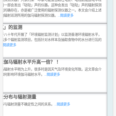
现的一部会发出「哒哒」声的仪器。这种会发出「哒哒」声的辐射探测
现实的确存在，亦是被广泛使用的辐射探测仪器之一。本文会介绍上述
其他辐射巡测所用的伽马辐射探测仪器。
...閱讀更多
氚」的监测
台于八十年代开展了「环境辐射监测计划」以监测香港环境辐射水平，
涵盖多个辐射监测项目，包括针对水样本及抽取食物中的水分进行氚的
。
...閱讀更多
境伽马辐射水平升高一倍？ ！
伽马辐射水平稍为上升，很多时是因天气及环境变化所致。这文章会介
雨如何影响环境伽马辐射水平。
...閱讀更多
松分布与辐射测量
分布与辐射测量不确定性之间的关系。
...閱讀更多