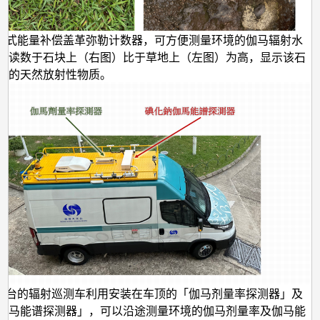
提式能量补偿盖革弥勒计数器，可方便测量环境的伽马辐射水
器读数于石块上（右图）比于草地上（左图）为高，显示该石
多的天然放射性物质。
文台的辐射巡测车利用安装在车顶的「伽马剂量率探测器」及
伽马能谱探测器」，可以沿途测量环境的伽马剂量率及伽马能