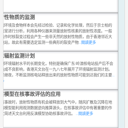
射性物质的监测
到的环境及食物样本会先经过检验、记录和化学处理，然后于京士柏的
实验室进行分析，利用各种仪器来测量放射性核素的放射性浓度。一般
站运作时核裂变过程会产生一些非天然的放射性物质，由于香港邻近大
核电站，故此有需要选定监测一些典形的裂变产物
...閱讀更多
境辐射监测计划
监测环境辐射水平的长期变化，特别是确保广东/岭澳核电站投产后不会
港造成不良影响，香港天文台在一九八七年展开了环境辐射监测计划。
日以继夜，不断监测核电站释放出来的放射性物质可能到达我们的主要
...
更多
演模型在核事故评估的应用
生核事故时，放射性物质有机会被释放到大气中，随风扩散及沉降在地
反演模型能利用观测数据逆向推算源头，在核事故评估中有著重要的作
本文简述天文台利用反演模型协助核事故评估。
...閱讀更多