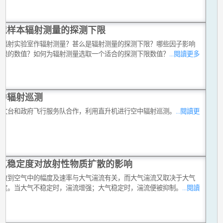
境样本辐射测量的探测下限
在辐射实验室作辐射测量？甚么是辐射测量的探测下限？哪些因子影响
下限的数值？如何为辐射测量选取一个适合的探测下限数值？
...閱讀更多
中辐射巡测
天文台和政府飞行服务队合作，利用直升机进行空中辐射巡测。
...閱讀更
气稳定度对放射性物质扩散的影响
扩散到空气中的幅度及速率与大气湍流有关，而大气湍流又取决于大气
定度。当大气不稳定时，湍流增强；大气稳定时，湍流便被抑制。
...閱讀