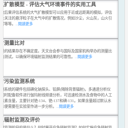
气扩散模型 - 评估大气环境事件的实用工具
事故后果评估系统的大气扩散模型可以应用于近或远距离的模拟，评估
公众关注的悬浮粒子在大气中的扩散情况，例如沙尘，火山灰，山火引
烟雾等等。
...閱讀更多
射测量比对
测量的结果存在不确定度。天文台会参与国际及国家机构举办的测量比
能力测试，以确保环境辐射监测结果的可靠性。
...閱讀更多
射污染监测系统
监测系统的硬件包括碘化钠探头、铅屏(隔除背景辐射)，多通道分析仪
它同时配备软件进行伽玛射线频谱分析，可迅速检测水及食物中的人工
核素含量，主要针对铯-134、铯-137和碘-131。如果含量超过默认水
样本便需要在实验室作进一步分析。
...閱讀更多
急辐射监测及评价
辐射监测的目的是什么？何时展开应急辐射监测？如何实施应急辐射监