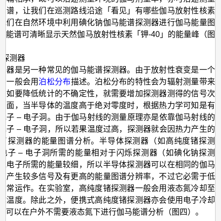
图谱，让我们在巡测路线沿途「看见」有哪些伽马放射性核素
我们在自然环境中利用碘化钠伽马能谱探测器进行伽马能量图
其能谱可清晰显示天然伽马放射性核素「钾-40」的能量峰（图
导体探测器
测器是另一种常见的伽马能谱探测器。由于放射性衰变是一个
，一般会用
泊松分布
描述。泊松分布的特性会为辐射测量带来
，如要降低统计的不确定性，就需要增加探测器测得的信号次
方面，当半导体的温度高于绝对零度时，根据热力学可知是有
电子 – 电子洞。由于伽马射线的测量原理亦是依靠伽马射线的
电子 – 电子洞，所以若果温度过高，探测器就会因热力产生的
了探测器的能量图谱分析。半导体探测器（如高纯度锗探测
电子 – 电子洞所需的能量相对于闪烁探测器（如碘化钠探测
光电子所需的能量较细，所以半导体探测器可以在相同的伽马
下产生较多信号及有更高的能量图谱分辨率，不过它必需于低
正常运作。在实验室，高纯度锗探测器一般会用液态氮冷却至
作温度。除此之外，便携式高纯度锗探测器亦会使用电子冷却
们可以在户外不需要液态氮下进行伽马能谱分析（图四）。