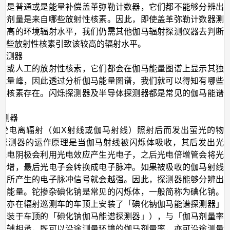
论是普通或是能量补偿盖革弥勒计数器，它们都不能够分辨出
射剂量是来自哪些放射性核素。因此，即使盖革弥勒计数器测
常高的环境辐射水平，我们仍需其他伽马辐射探测仪器去判断
哪些放射性核素引致该较高的辐射水平。
探测器
然或人工的放射性核素，它们都会在伽马能量图谱上显示其独
能量峰，因此透过分析伽马能量图谱，我们就可以得知有哪些
性核素存在。闪烁探测器及半导体探测器都是常见的伽马能谱
烁探测器
受电离辐射（如X射线或伽马射线）照射后而发出萤光的物
探测器的运作原理是当伽马射线被闪烁体吸收，其后发出光
光电阴极会利用光电效应产生光电子，之后光电倍增管会将光
倍增，最后光电子会转换成电子脉冲。如果被吸收的伽马射线
，所产生的电子脉冲信号就会越强。因此，探测器能够分辨出
的能量。铊掺杂碘化钠是常见的闪烁体，一般简称为碘化钠。
台亦在辐射巡测车的车顶上安装了「碘化钠伽马能谱探测器」
安装于车顶的「碘化钠伽马能谱探测器」），与「伽马剂量率
相辅相承，既可以沿途测量环境的伽马剂量率，亦可沿途测量