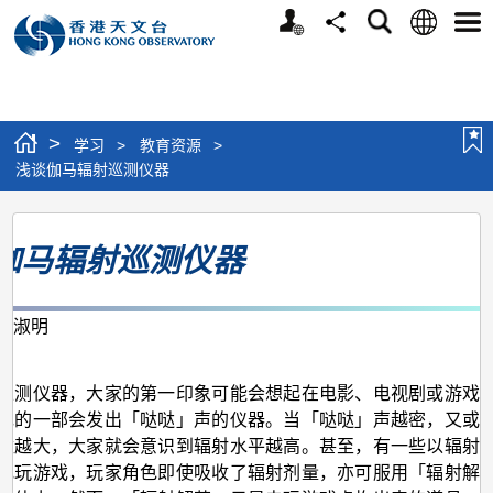
个
语
搜
分
选
人
言
寻
享
单
版
网
站
>
学习
>
教育资源
>
浅谈伽马辐射巡测仪器
浅
伽马辐射巡测仪器
谈
伽
马
李淑明
月
辐
射
探测仪器，大家的第一印象可能会想起在电影、电视剧或游戏
现的一部会发出「哒哒」声的仪器。当「哒哒」声越密，又或
巡
数越大，大家就会意识到辐射水平越高。甚至，有一些以辐射
测
电玩游戏，玩家角色即使吸收了辐射剂量，亦可服用「辐射解