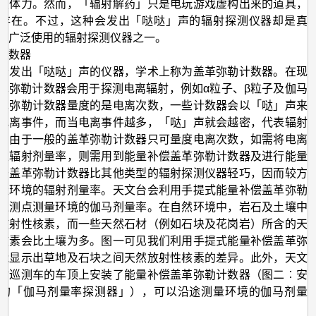
仪
复体力。然而，「辐射解药」只是电玩游戏虚构出来的道具，
存在。不过，这种会发出「哒哒」声的辐射探测仪器却是真
器
被广泛使用的辐射探测仪器之一。
计数器
会发出「哒哒」声的仪器，学术上称为盖革弥勒计数器。在现
革弥勒计数器会用于探测电离辐射，例如α粒子、β粒子及伽马
革弥勒计数器量度的是电离次数，一些计数器会以「哒」声来
电离事件，而当电离事件越多，「哒」声就会越密，代表辐射
。由于一般的盖革弥勒计数器只可量度电离次数，如需将电离
至辐射剂量率，则需用到能量补偿盖革弥勒计数器及进行能量
于盖革弥勒计数器比其他类型的辐射探测仪器轻巧，因而较方
量环境的辐射剂量率。天文台会利用手提式能量补偿盖革弥勒
巡测点测量环境的伽马剂量率。在自然环境中，岩石及土壤中
放射性核素，而一些天然石材（例如石块及花岗岩）所含的天
核素会比土壤为多。图一可见我们利用手提式能量补偿盖革弥
能显示出草地及石块之间天然放射性核素的差异。此外，天文
射巡测车的车顶上安装了能量补偿盖革弥勒计数器（图二︰安
的「伽马剂量率探测器」），可以沿途测量环境的伽马剂量