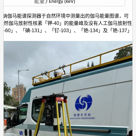
化钠伽马能谱探测器于自然环境中测量出的伽马能量图谱，可
天然伽马放射性核素「钾-40」的能量峰及没有人工伽马放射性
-60」、「碘-131」、「钌-103」、「铯-134」及「铯-137」
。