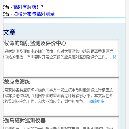
：
天文台 -
辐射有解药！？
天文台 -
泊松分布与辐射测量
关文章
时候命的辐射监测及评价中心
台的辐射监测及评价中心随时候命，应对大亚湾核电站及距离香港更远
他核电站的事故，有需要时开展全天候的应急辐射监测及评价工作。
...閱
多
事故应急演练
台恒常安排各类型演练以确保同事万一发生核事故时能迅速进行核应急
，日常亦会透过辐射监测网络实时监测香港环境辐射水平。本文旨在介
文台的监测及应急工作，和大亚湾应变计划中的角色。
...閱讀更多
谈伽马辐射巡测仪器
辐射探测仪器，大家的第一印象可能会想起在电影、电视剧或游戏中经