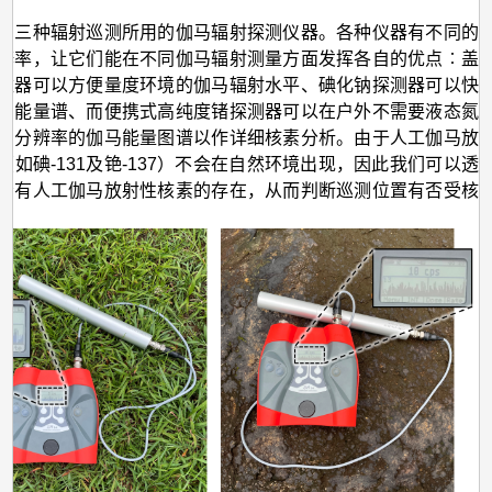
了三种辐射巡测所用的伽马辐射探测仪器。各种仪器有不同的
辨率，让它们能在不同伽马辐射测量方面发挥各自的优点︰盖
数器可以方便量度环境的伽马辐射水平、碘化钠探测器可以快
马能量谱、而便携式高纯度锗探测器可以在户外不需要液态氮
高分辨率的伽马能量图谱以作详细核素分析。由于人工伽马放
（如碘-131及铯-137）不会在自然环境出现，因此我们可以透
否有人工伽马放射性核素的存在，从而判断巡测位置有否受核
。