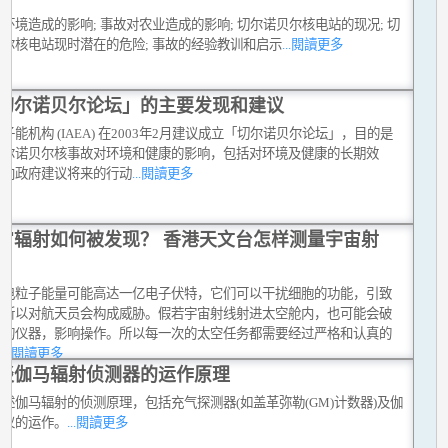
环境造成的影响; 事故对农业造成的影响; 切尔诺贝尔核电站的现况; 切
贝尔核电站现时潜在的危险; 事故的经验教训和启示
...閱讀更多
切尔诺贝尔论坛」的主要发现和建议
子能机构 (IAEA) 在2003年2月建议成立「切尔诺贝尔论坛」，目的是
切尔诺贝尔核事故对环境和健康的影响，包括对环境及健康的长期效
并向政府建议将来的行动
...閱讀更多
宙辐射如何被发现？ 香港天文台怎样测量宇宙射
带电粒子能量可能高达一亿电子伏特，它们可以干扰细胞的功能，引致
，所以对航天员会构成威胁。假若宇宙射线射进太空舱内，也可能会破
密的仪器，影响操作。所以每一次的太空任务都需要经过严格和认真的
。
...閱讀更多
谈伽马辐射侦测器的运作原理
述伽马辐射的侦测原理，包括充气探测器(如盖革弥勒(GM)计数器)及伽
法仪的运作。
...閱讀更多