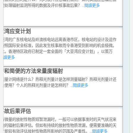
如何处理辐射监测所得的数据及评价核事故后果？
...閱讀更多
亚湾应变计划
大亚湾的广东核电站及岭澳核电站远离香港市区，核电站的设计及运作
格按照国际安全标准，因此发生核事故而令香港受到影响的机会极微。
如此，香港特区政府已制定一套全面的「大亚湾应变计划」，以策万
..閱讀更多
济和简便的方法来量度辐射
光剂量计网络是什么？热释光剂量计是怎样测量辐射？热释光剂量计还
哪处使用？个人的热释光剂量计是怎样的？
...閱讀更多
事故后果评估
只有微量的放射性物质短暂泄漏时，一般可以依据事发时的天气状况来
迅速的辐射后果评估。但如有持续的放射性物质泄漏，便需要准确的天
报才能较有效评估放射性物质所影响的范围及严重性。
...閱讀更多