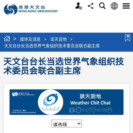
个
语
搜
分
选
人
言
寻
享
单
版
网
站
>
媒体及消息
>
谈天说地
>
天文台台长当选世界气象组织技术委员会联合副主席
天文台台长当选世界气象组织技
术委员会联合副主席