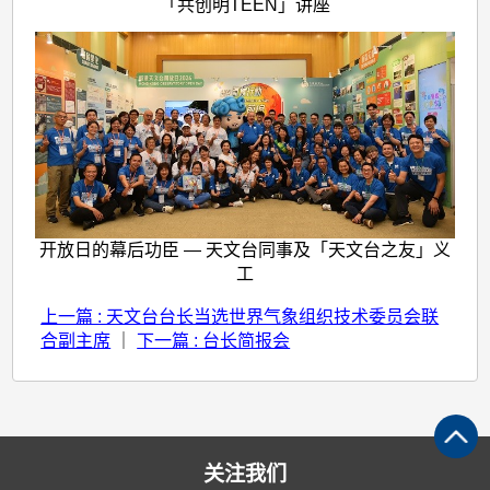
「共创明TEEN」讲座
开放日的幕后功臣 — 天文台同事及「天文台之友」义
工
上一篇 : 天文台台长当选世界气象组织技术委员会联
合副主席
｜
下一篇 : 台长简报会
关注我们