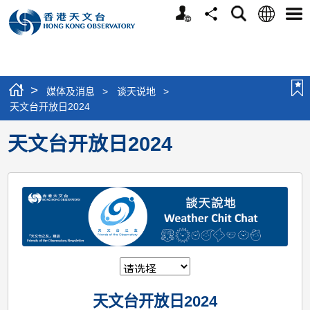
个
语
搜
分
选
人
言
寻
享
单
版
网
站
>
媒体及消息
>
谈天说地
>
天文台开放日2024
天文台开放日2024
天文台开放日2024