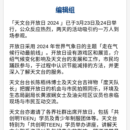
编辑组
「天文台开放日 2024 」已于3月23日及24日举
行，公众反应热烈，两天的活动吸引约一万人到
场参观。
开放日采用 2024 年世界气象日的主题「走在气
候行动最前线」。开放日设有游戏区和展览，介
绍气候变化影响及天文台的发展和工作，市民均
踊跃参与，于过程中认识节能减排的方法，并更
深入了解天文台的服务。
天文台台长陈栢纬博士及天文台吉祥物「度天队
长」把握开放日的机会与市民拍照同乐，环境及
生态局副局长黄淑娴女士及油尖旺区议员也亲临
现场与市民互动交流。
天文台亦邀请了各界社群出席开放日，包括「共
创明TEEN」学员及青少年制服团体等。天文台
特别为「共创明TEEN」学员举办讲座，讲解天