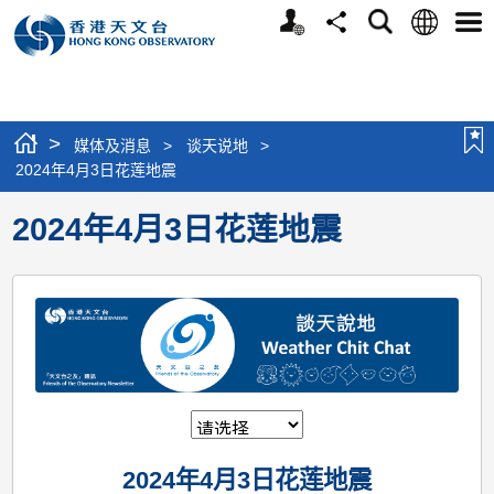
个
语
搜
分
选
人
言
寻
享
单
版
网
站
>
媒体及消息
>
谈天说地
>
2024年4月3日花莲地震
2024年4月3日花莲地震
2024年4月3日花莲地震