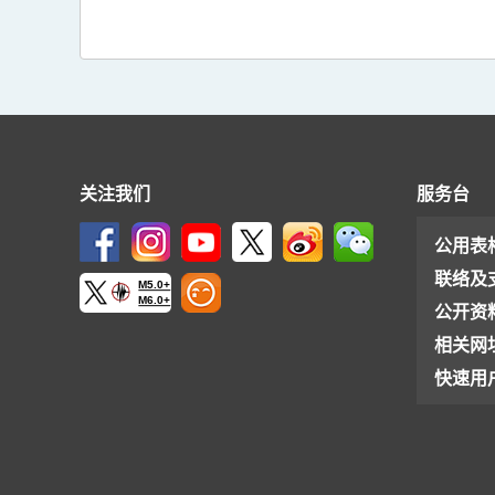
关注我们
服务台
公用表
联络及
M5.0+
M6.0+
公开资
相关网
快速用