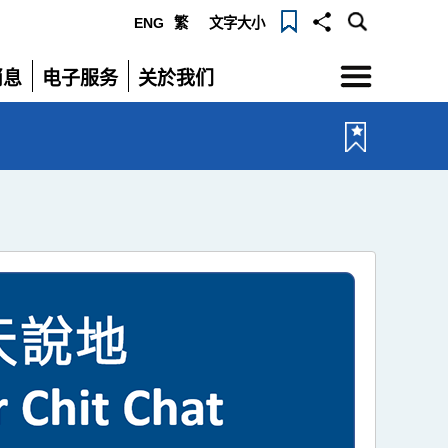
ENG
繁
文字大小
选
消息
电子服务
关於我们
单
展
展
开
开