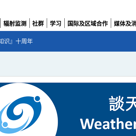
辐射监测
社群
学习
国际及区域合作
媒体及
展
展
展
展
展
开
开
开
开
开
知识』十周年