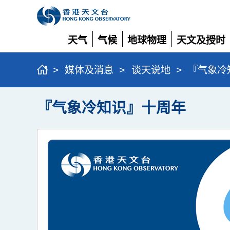
天气
气候
地球物理
天文及授时
展
展
展
展
开
开
开
开
>
媒体及消息
>
谈天说地
>
『气象冷
『气象冷知识』十周年