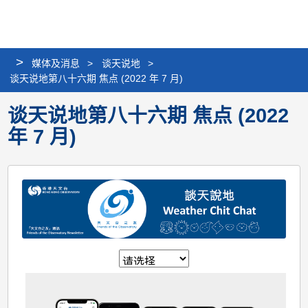
个
分
搜
语
选
人
享
寻
言
单
版
>
媒体及消息
>
谈天说地
>
网
谈天说地第八十六期 焦点 (2022 年 7 月)
站
谈天说地第八十六期 焦点 (2022
年 7 月)