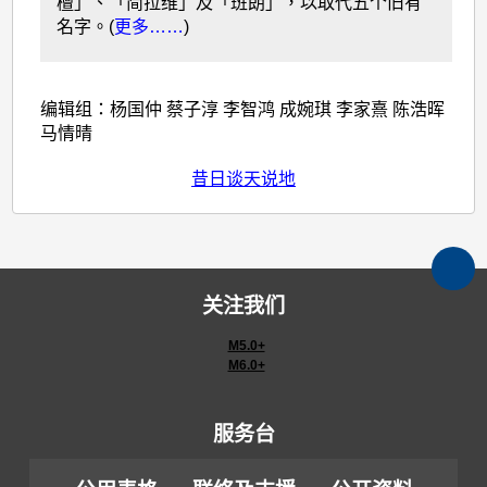
檀」、「简拉维」及「班朗」，以取代五个旧有
名字。(
更多……
)
编辑组：杨国仲 蔡子淳 李智鸿 成婉琪 李家熹 陈浩晖
马情晴
昔日谈天说地
关注我们
M5.0+
M6.0+
服务台