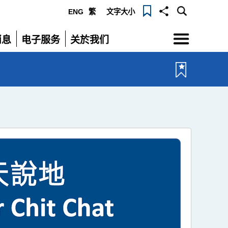
ENG
繁
文字大小
选
消息
电子服务
关於我们
单
展
展
开
开