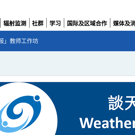
辐射监测
社群
学习
国际及区域合作
媒体及
展
展
展
展
展
开
开
开
开
开
报」教师工作坊