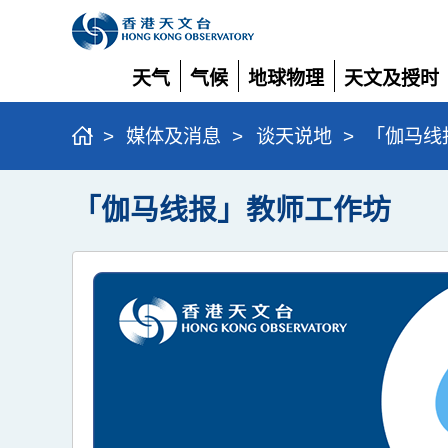
天气
气候
地球物理
天文及授时
展
展
展
展
开
开
开
开
>
媒体及消息
>
谈天说地
>
「伽马线
「伽马线报」教师工作坊