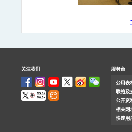
关注我们
服务台
公用表
联络及
M5.0+
M6.0+
公开资
相关网
快速用