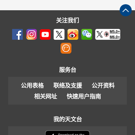
关注我们
M5.0+
M6.0+
服务台
公用表格
联络及支援
公开资料
相关网址
快速用户指南
我的天文台