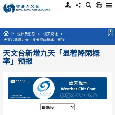
个
语
搜
分
选
人
言
寻
享
单
版
网
站
>
媒体及消息
>
谈天说地
>
天文台新增九天「显著降雨概率」预报
天文台新增九天「显著降雨概
率」预报