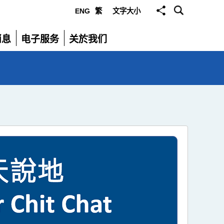
ENG
繁
文字大小
选
消息
电子服务
关於我们
单
展
展
开
开