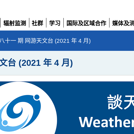
辐射监测
社群
学习
国际及区域合作
媒体及
展
展
展
展
展
开
开
开
开
开
十一 期 网游天文台 (2021 年 4 月)
(2021 年 4 月)