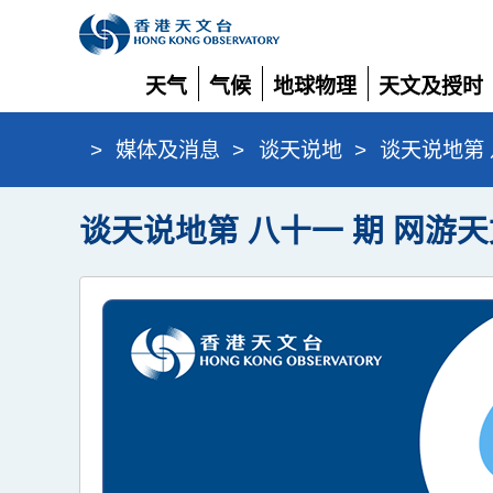
天气
气候
地球物理
天文及授时
展
展
展
展
开
开
开
开
>
媒体及消息
>
谈天说地
>
谈天说地第 八
谈天说地第 八十一 期 网游天文台 