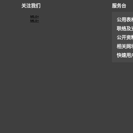
关注我们
服务台
M5.0+
公用表
M6.0+
联络及
公开资
相关网
快速用