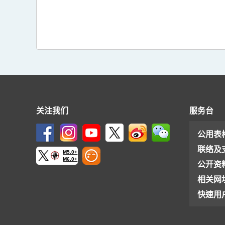
关注我们
服务台
公用表
联络及
M5.0+
M6.0+
公开资
相关网
快速用