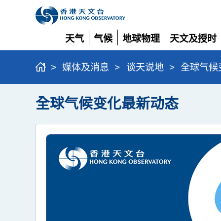
天气
气候
地球物理
天文及授时
展
展
展
展
开
开
开
开
>
媒体及消息
>
谈天说地
>
全球气候
全球气候变化最新动态