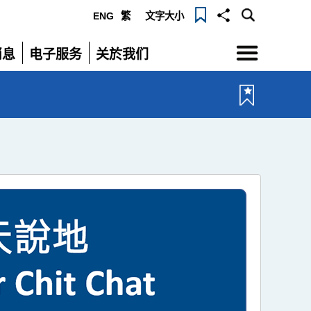
ENG
繁
文字大小
选
消息
电子服务
关於我们
单
展
展
开
开