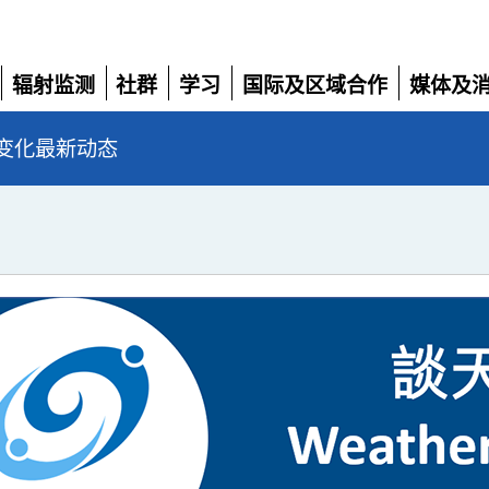
辐射监测
社群
学习
国际及区域合作
媒体及
展
展
展
展
展
开
开
开
开
开
变化最新动态