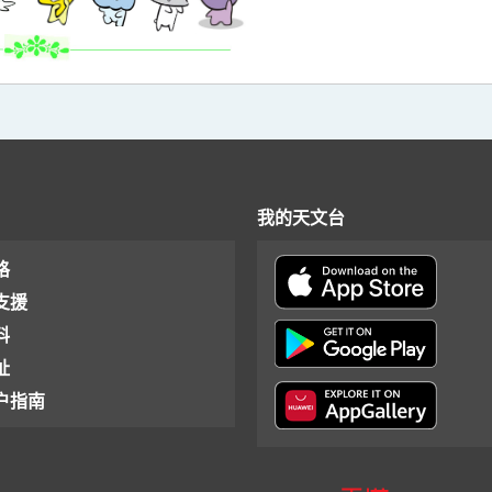
我的天文台
格
支援
料
址
户指南