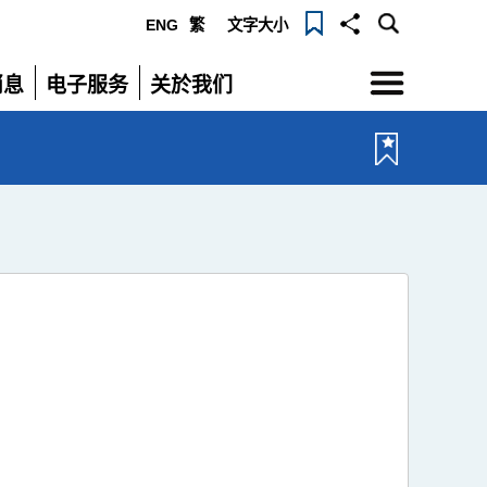
ENG
繁
文字大小
选
消息
电子服务
关於我们
单
展
展
开
开