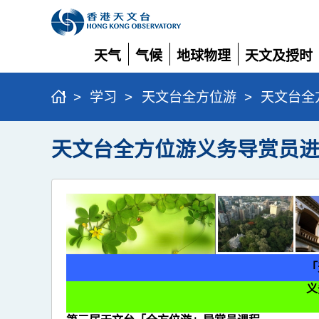
天气
气候
地球物理
天文及授时
展
展
展
展
开
开
开
开
>
学习
>
天文台全方位游
>
天文台全
天文台全方位游义务导赏员
「
义