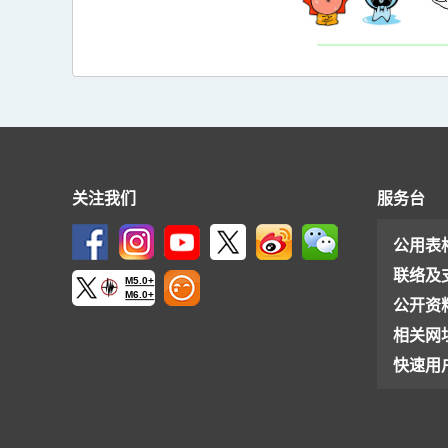
关注我们
服务台
公用表
联络及
M5.0+
M6.0+
公开资
相关网
快速用