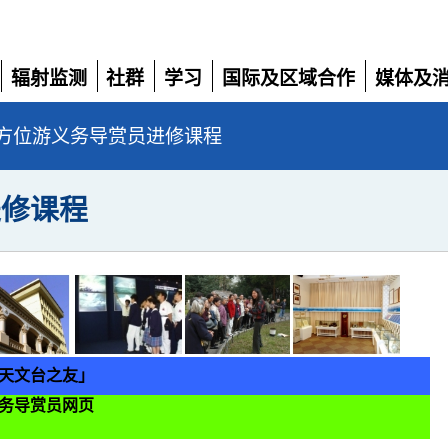
辐射监测
社群
学习
国际及区域合作
媒体及
展
展
展
展
展
开
开
开
开
开
方位游义务导赏员进修课程
进修课程
天文台之友」
务导赏员
网页