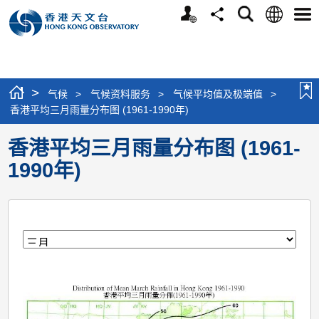
个
语
搜
分
选
人
言
寻
享
单
版
网
站
>
气候
>
气候资料服务
>
气候平均值及极端值
>
香港平均三月雨量分布图 (1961-1990年)
香港平均三月雨量分布图 (1961-
1990年)
月