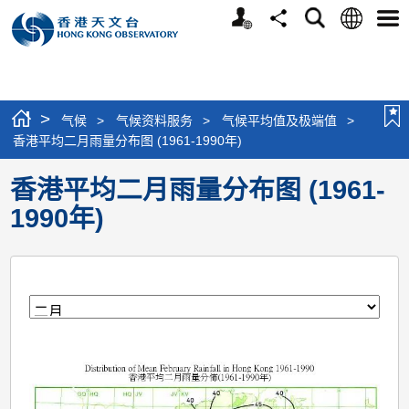
个
语
搜
分
选
人
言
寻
享
单
版
网
站
>
气候
>
气候资料服务
>
气候平均值及极端值
>
香港平均二月雨量分布图 (1961-1990年)
香港平均二月雨量分布图 (1961-
1990年)
月