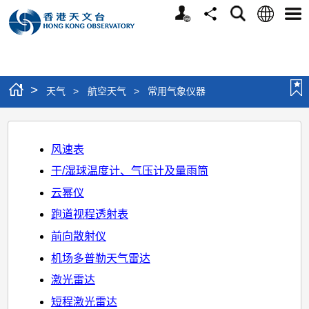
个
语
搜
分
选
人
言
寻
享
单
版
网
站
>
天气
>
航空天气
>
常用气象仪器
常
用
风速表
气
干/湿球温度计、气压计及量雨筒
象
云幂仪
仪
跑道视程透射表
器
前向散射仪
机场多普勒天气雷达
激光雷达
短程激光雷达