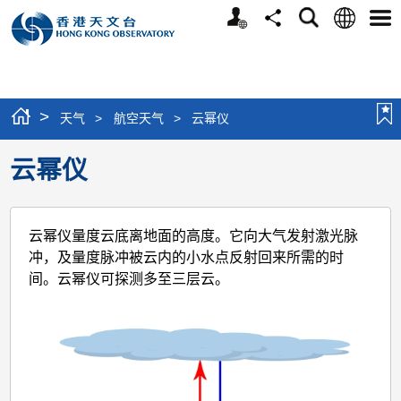
个
语
搜
分
选
人
言
寻
享
单
版
网
站
>
天气
>
航空天气
>
云幂仪
云幂仪
云幂仪量度云底离地面的高度。它向大气发射激光脉
冲，及量度脉冲被云内的小水点反射回来所需的时
间。云幂仪可探测多至三层云。