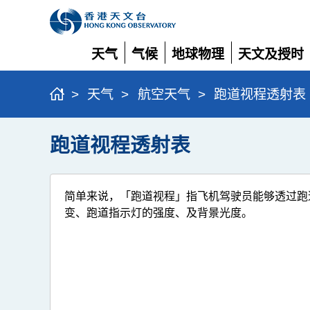
天气
气候
地球物理
天文及授时
展
展
展
展
开
开
开
开
>
天气
>
航空天气
>
跑道视程透射表
跑道视程透射表
简单来说，「跑道视程」指飞机驾驶员能够透过跑
变、跑道指示灯的强度、及背景光度。