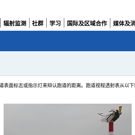
辐射监测
社群
学习
国际及区域合作
媒体及
展
展
展
展
展
开
开
开
开
开
道表面标志或指示灯来辩认跑道的距离。跑道视程透射表从以下