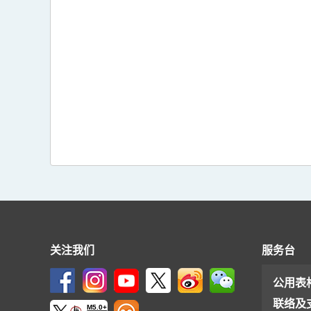
关注我们
服务台
公用表
联络及
M5.0+