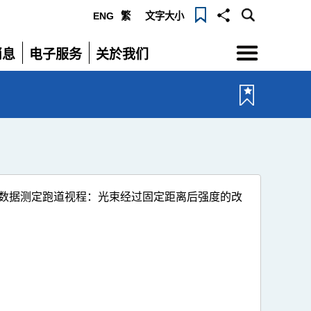
ENG
繁
文字大小
选
消息
电子服务
关於我们
单
展
展
开
开
数据测定跑道视程：光束经过固定距离后强度的改