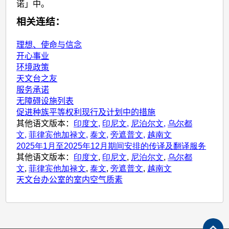
诺」中。
相关连结：
理想、使命与信念
开心事业
环境政策
天文台之友
服务承诺
无障碍设施列表
促进种族平等权利现行及计划中的措施
其他语文版本：
印度文,
印尼文,
尼泊尔文,
乌尔都
文,
菲律宾他加禄文,
泰文,
旁遮普文,
越南文
2025年1月至2025年12月期间安排的传译及翻译服务
其他语文版本：
印度文
,
印尼文
,
尼泊尔文
,
乌尔都
文
,
菲律宾他加禄文
,
泰文
,
旁遮普文
,
越南文
天文台办公室的室内空气质素