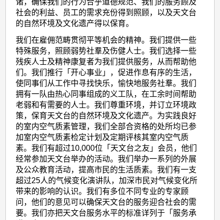
诸，确保我们的行为合乎道德规范、我们的服务顾及
社会的利益、员工的需求充份得到照顾，以及天文台
的自然环境及文化遗产得以保育。
我们在雇佣范畴贯彻平等机会的精神。我们提供一些
特殊服务，照顾弱势社羣及伤健人士。我们选择一些
残疾人士及精神康复者为我们提供服务，从而帮助他
们。我们推行「开心事业」，促进作息有序的生活，
使同事们从工作中寻找快乐，愉快地服务社羣。我们
拥有一队由热心同事组成的义工队，在工余时间帮助
老弱和有需要的人士。我们尊重环境，并订立环境政
策，保育天文台的自然环境及文化遗产。为实践良好
的室内空气质素管理，我们全部合资格的处所均已参
加室内空气质素检定计划及定期评核其室内空气质
素。我们有超过10,000位「天文台之友」会员，他们
经常参加天文台举办的活动。我们举办一系列的外展
及公众教育活动，提高市民的生活质素。我们有一支
超过25人的气候变化演讲队，加深市民对气候变化所
带来的影响的认识。我们有多位不同专业的专家顾
问，他们的意见可以确保天文台的服务迎合社会的需
要。我们亦把天文台服务水平的标准详列于「服务承