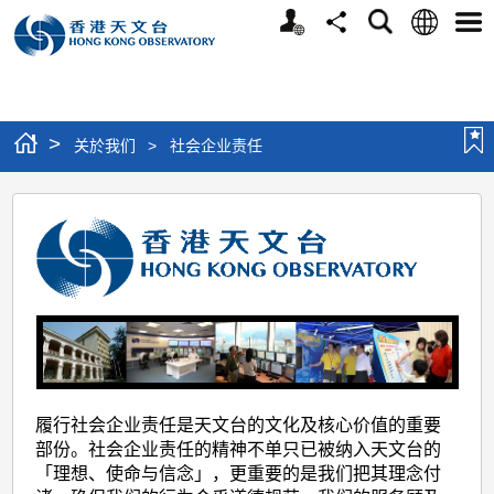
个
语
搜
分
选
人
言
寻
享
单
版
网
站
>
关於我们
>
社会企业责任
社
会
企
业
责
任
履行社会企业责任是天文台的文化及核心价值的重要
部份。社会企业责任的精神不单只已被纳入天文台的
「理想、使命与信念」，更重要的是我们把其理念付